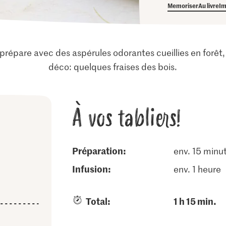
Memoriser
Au livre
Im
prépare avec des aspérules odorantes cueillies en forêt, 
déco: quelques fraises des bois.
À vos tabliers!
Préparation:
env. 15 minu
infusion:
env. 1 heure
Total:
1 h 15 min.