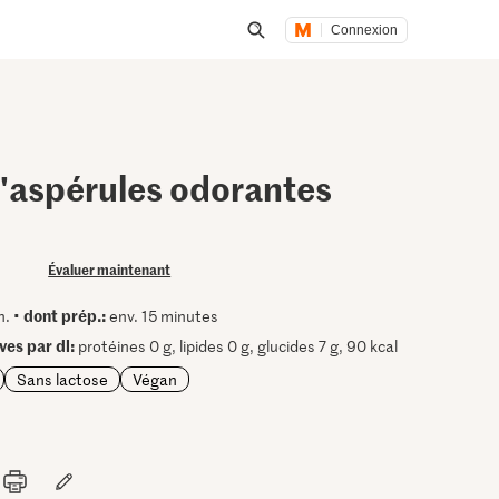
Connexion
Lancer une recherche
'aspérules odorantes
Évaluer maintenant
dont prép.:
n. •
env. 15 minutes
ves par dl:
protéines 0 g, lipides 0 g, glucides 7 g, 90 kcal
Sans lactose
Végan