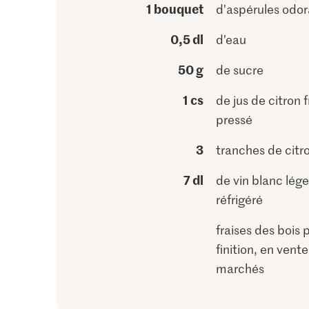
1 bouquet
d’aspérules odo
0,5 dl
d’eau
50 g
de sucre
1 cs
de jus de citron f
pressé
3
tranches de citr
7 dl
de vin blanc lége
réfrigéré
fraises des bois 
finition, en vente
marchés