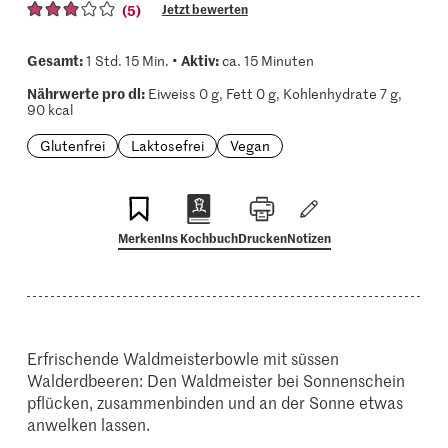
(5)
Jetzt bewerten
Gesamt:
Aktiv:
1 Std. 15 Min. •
ca. 15 Minuten
Nährwerte pro dl:
Eiweiss 0 g, Fett 0 g, Kohlenhydrate 7 g,
90 kcal
Glutenfrei
Laktosefrei
Vegan
Merken
Ins Kochbuch
Drucken
Notizen
Erfrischende Waldmeisterbowle mit süssen
Walderdbeeren: Den Waldmeister bei Sonnenschein
pflücken, zusammenbinden und an der Sonne etwas
anwelken lassen.