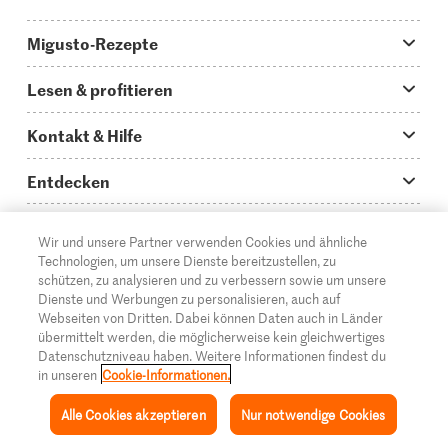
Migusto-Rezepte
Migusto App
Lesen & profitieren
Was koche ich heute?
Tipps & Tricks
Kontakt & Hilfe
Hauptgerichte
Storys
Fragen zu Migusto
Entdecken
Schnelle & einfache Rezepte
How to-Videos
Infos zum Kochen mit Migusto
Supermarkt
Wir und unsere Partner verwenden Cookies und ähnliche
Apéro & Fingerfood
DE
Glossar
FR
IT
Kontakt
Migros Online
Technologien, um unsere Dienste bereitzustellen, zu
schützen, zu analysieren und zu verbessern sowie um unsere
Backen
Migusto Login
Mediadaten Werbetreibende
Über die Migros
Dienste und Werbungen zu personalisieren, auch auf
Webseiten von Dritten. Dabei können Daten auch in Länder
Rezepte für Familien & Kinder
Migusto Printmagazin
Impressum
übermittelt werden, die möglicherweise kein gleichwertiges
Filialen
Datenschutzniveau haben. Weitere Informationen findest du
© 2026 Migros-Genossenschafts-Bund
Alle Rezeptkategorien
Wettbewerbe
in unseren
Cookie-Informationen.
Rechtliche Hinweise
Cumulus
Alle Cookies akzeptieren
Nur notwendige Cookies
Datenschutz
Migros-Magazin
Inspiration
Sammlung
Rezepte
Mein Migusto
Menü