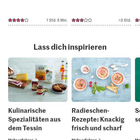
1 Std. 5 Min.
>3 Std.
Lass dich inspirieren
Kulinarische
Radieschen-
S
Spezialitäten aus
Rezepte: Knackig
s
dem Tessin
frisch und scharf
Mehr erfahren
Mehr erfahren
Me