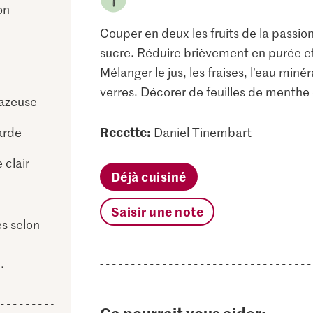
on
Couper en deux les fruits de la passion
sucre. Réduire brièvement en purée et fi
Mélanger le jus, les fraises, l’eau miné
verres. Décorer de feuilles de menthe e
gazeuse
Recette:
arde
Daniel Tinembart
clair
Déjà cuisiné
Saisir une note
es selon
.