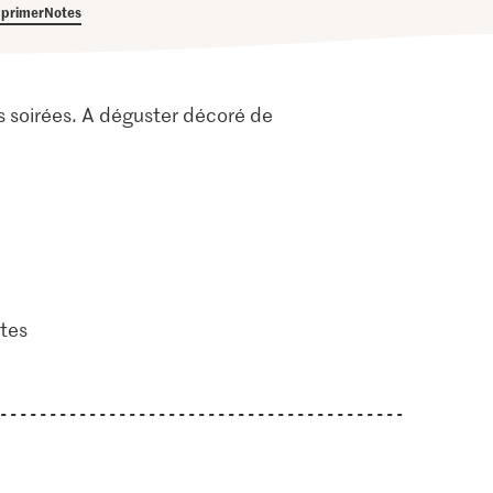
primer
Notes
es soirées. A déguster décoré de
tes