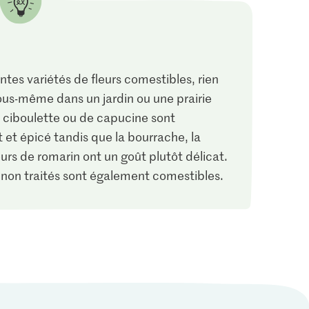
entes variétés de fleurs comestibles, rien
ous-même dans un jardin ou une prairie
de ciboulette ou de capucine sont
4.90
 et épicé tandis que la bourrache, la
IP-SUISSE
1.90
e fin
Sélection Fleurs
eurs de romarin ont un goût plutôt délicat.
Bio Menthe poivrée
comestibles
 non traités sont également comestibles.
37
237
24