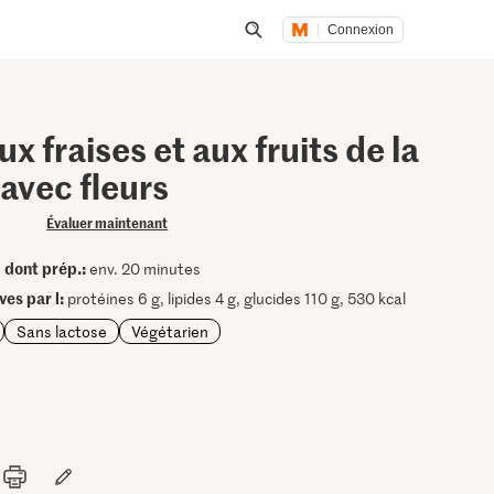
Connexion
Lancer une recherche
x fraises et aux fruits de la
avec fleurs
Évaluer maintenant
dont prép.:
•
env. 20 minutes
ves par l:
protéines 6 g, lipides 4 g, glucides 110 g, 530 kcal
Sans lactose
Végétarien