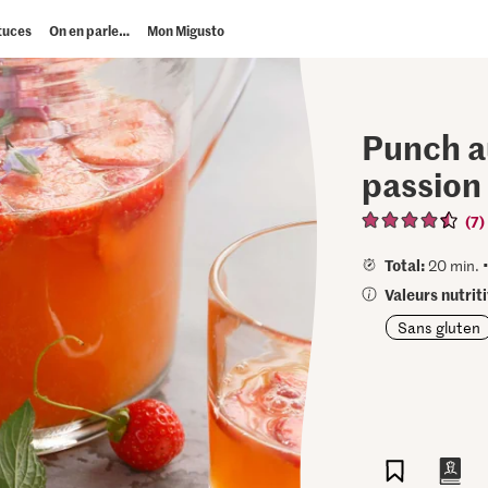
tuces
On en parle…
Mon Migusto
Punch au
passion 
(7)
Total:
20 min. 
Valeurs nutriti
Sans gluten