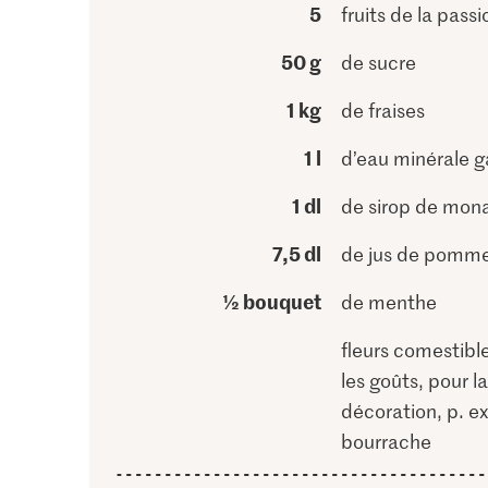
5
fruits de la passi
50 g
de sucre
1 kg
de fraises
1 l
d’eau minérale 
1 dl
de sirop de mon
7,5 dl
de jus de pomme 
½ bouquet
de menthe
fleurs comestibl
les goûts, pour la
décoration, p. ex
bourrache