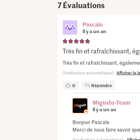
7
Évaluations
Pascale
il y a un an
Très fin et rafraîchissant, ég
Très fin et rafraîchissant, égalemen
(traduction automatique)
Afficher la 
0
Répondre
Migusto-Team
il y a un an
Bonjour Pascale
Merci de nous faire savoir que
(traduction automatique)
Affiche