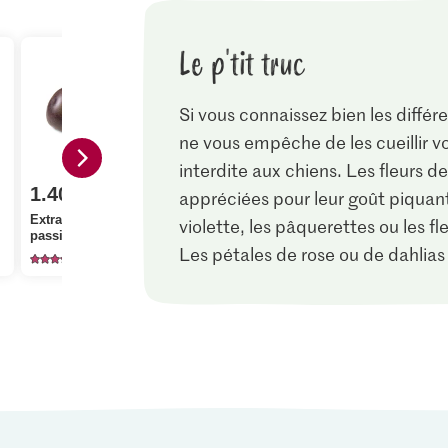
Le p'tit truc
Si vous connaissez bien les différ
ne vous empêche de les cueillir v
interdite aux chiens. Les fleurs 
1.80
1.40
appréciées pour leur goût piquant
M-Classic 
4.95
Extra Fruit de la
Cristal Sucr
violette, les pâquerettes ou les fl
passion
Migros Fraises
cristallisé
Les pétales de rose ou de dahlias
599
3324
11