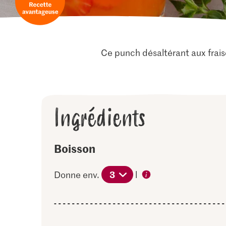
Ce punch désaltérant aux fraise
Ingrédients
Boisson
3
Donne env.
l