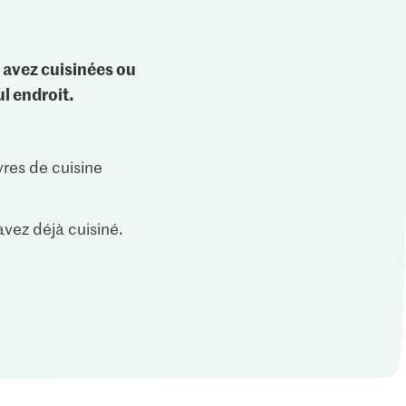
 avez cuisinées ou
l endroit.
vres de cuisine
vez déjà cuisiné.