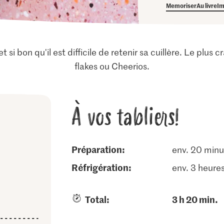
Memoriser
Au livre
Im
et si bon qu'il est difficile de retenir sa cuillère. Le plu
flakes ou Cheerios.
À vos tabliers!
Préparation:
env. 20 minu
réfrigération:
env. 3 heure
Total:
3 h 20 min.