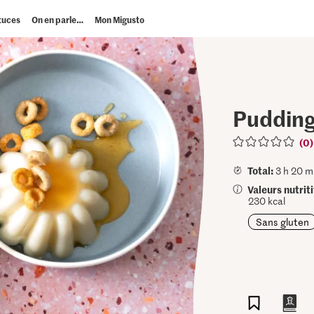
tuces
On en parle…
Mon Migusto
Pudding 
(0)
Total:
3 h 20 m
Valeurs nutrit
230 kcal
Sans gluten