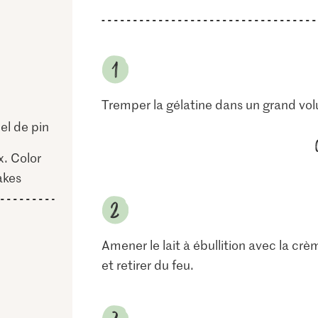
Tremper la gélatine dans un grand vol
iel de pin
x. Color
akes
Amener le lait à ébullition avec la crè
et retirer du feu.