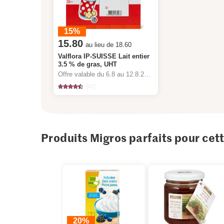
15%
15.80
au lieu de 18.60
Valflora IP-SUISSE Lait entier
3.5 % de gras, UHT
Offre valable du 6.8 au 12.8.2026, jusqu’à épuisement du stock.
342
Produits Migros parfaits pour cet
20%