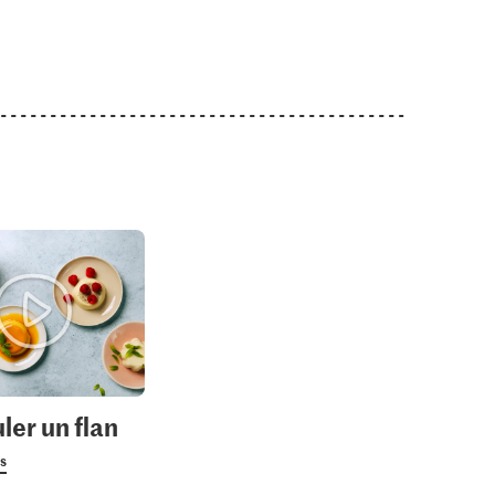
er un flan
us