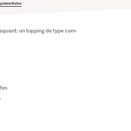
primer
Notes
s craquant: un topping de type corn-
tes
s