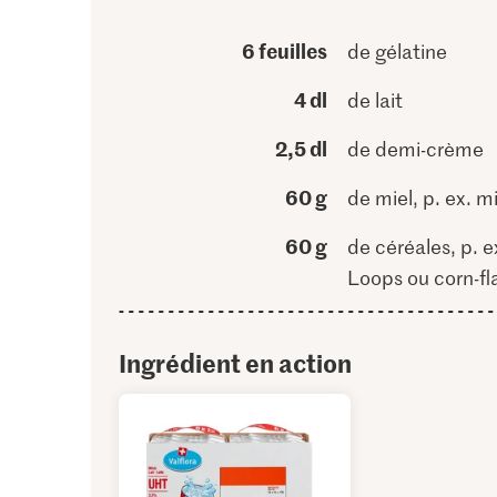
6 feuilles
de gélatine
4 dl
de lait
2,5 dl
de demi-crème
60 g
de miel, p. ex. m
60 g
de céréales, p. e
Loops ou corn-fl
Ingrédient en action