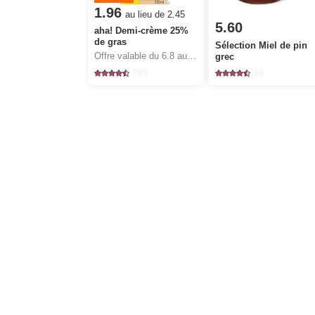
1.96
au lieu de 2.45
5.60
aha! Demi-crème 25%
de gras
Sélection Miel de pin
Offre valable du 6.8 au 12.8.2026, jusqu’à épuisement du stock.
grec
785
56