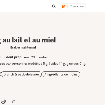
Connexion
Lancer une recherche
au lait et au miel
Évaluer maintenant
dont prép.:
in. •
env. 20 minutes
ives par personne:
protéines 5 g, lipides 14 g, glucides 21 g,
Brunch & petit-déjeuner
7 ingrédients ou moins