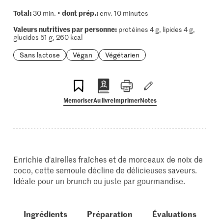
Total:
dont prép.:
30 min. •
env. 10 minutes
Valeurs nutritives par personne:
protéines 4 g, lipides 4 g,
glucides 51 g, 260 kcal
Sans lactose
Végan
Végétarien
Memoriser
Au livre
Imprimer
Notes
Enrichie d'airelles fraîches et de morceaux de noix de
coco, cette semoule décline de délicieuses saveurs.
Idéale pour un brunch ou juste par gourmandise.
Ingrédients
Préparation
Évaluations