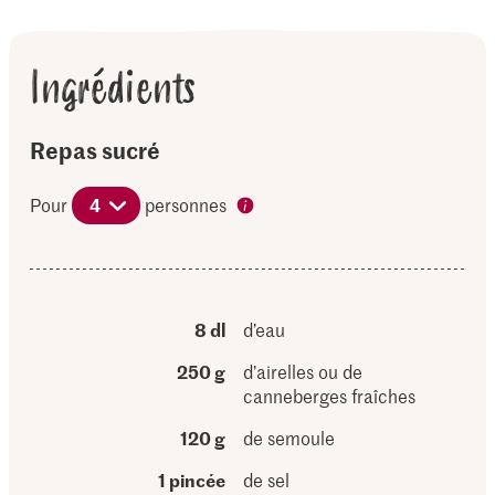
Ingrédients
Repas sucré
Pour
4
personnes
8 dl
d’eau
250 g
d’airelles ou de
canneberges fraîches
120 g
de semoule
1 pincée
de sel