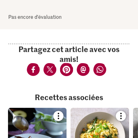
Pas encore d'évaluation
Partagez cet article avec vos
amis!
Recettes associées
Bookmark
Bookmar
recipe
recipe
or
or
add
add
it
it