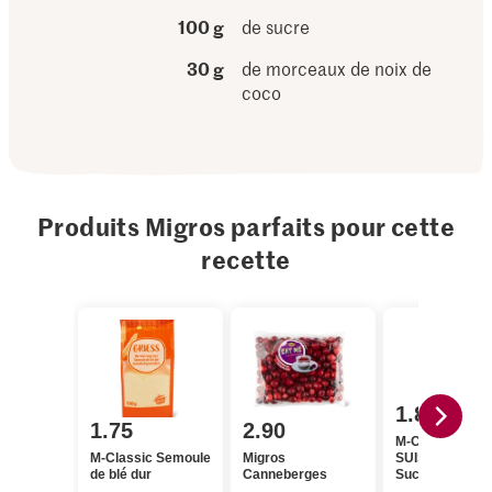
100 g
de sucre
30 g
de morceaux de noix de
coco
Produits Migros parfaits pour cette
recette
1.80
1.75
2.90
M-Classic IP-
M-Classic Semoule
Migros
SUISSE Cristal
de blé dur
Canneberges
Sucre fin crista