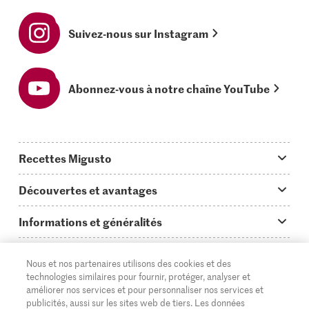
Suivez-nous sur Instagram
Abonnez-vous à notre chaîne YouTube
Recettes Migusto
App Migusto
Découvertes et avantages
Idées de menus
Trucs & astuces
Informations et généralités
Plats principaux
On en parle...
Questions concernant Migusto
Découvrir
Nous et nos partenaires utilisons des cookies et des
Simple & vite prêt
Tutoriels
Cuisiner avec Migusto
Supermarché
technologies similaires pour fournir, protéger, analyser et
améliorer nos services et pour personnaliser nos services et
Apéritif
FR
Glossaire des ingrédients
DE
IT
Service clientèle & contact
publicités, aussi sur les sites web de tiers. Les données
Migros Online