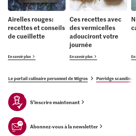
Airelles rouges:
Ces recettes avec
N
recettes et conseils
des vermicelles
c
de cueillette
adouciront votre
journée
En savoir plus
En savoir plus
En 
Le portail culinaire personnel de Migros
Porridge scandinav
S’inscrire maintenant
Abonnez-vous à la newsletter