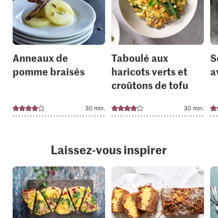
to
to
your
your
collections.
collection
Anneaux de
Taboulé aux
S
pomme braisés
haricots verts et
a
croûtons de tofu
30 min.
30 min.
Laissez-vous inspirer