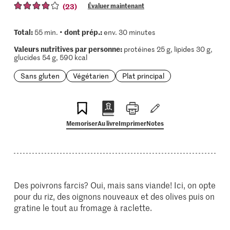
(23)
Évaluer maintenant
Total:
dont prép.:
55 min. •
env. 30 minutes
Valeurs nutritives par personne:
protéines 25 g, lipides 30 g,
glucides 54 g, 590 kcal
Sans gluten
Végétarien
Plat principal
Memoriser
Au livre
Imprimer
Notes
Des poivrons farcis? Oui, mais sans viande! Ici, on opte
pour du riz, des oignons nouveaux et des olives puis on
gratine le tout au fromage à raclette.