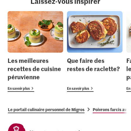
Laissez-vous inspirer
Les meilleures
Que faire des
F
recettes de cuisine
restes de raclette?
l
péruvienne
p
En savoir plus
En savoir plus
En 
Le portail culinaire personnel de Migros
Poivrons farcis ave