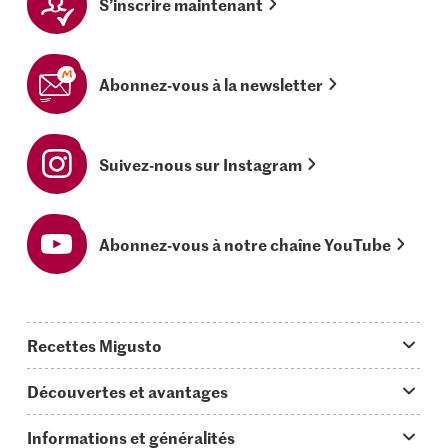
S’inscrire maintenant
Abonnez-vous à la newsletter
Suivez-nous sur Instagram
Abonnez-vous à notre chaîne YouTube
Recettes Migusto
App Migusto
Découvertes et avantages
Idées de menus
Trucs & astuces
Informations et généralités