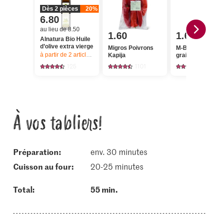
Dès 2 pièces
20%
6.80
au lieu de 8.50
1.60
1.60
Alnatura Bio Huile
d’olive extra vierge
Migros Poivrons
M-Budget Riz l
à partir de 2
articles,
Offre valable du 6.8 au 12.8.2026, jusqu’à épu
Kapija
grain
125
1101
119
À vos tabliers!
Préparation:
env. 30 minutes
cuisson au four:
20-25 minutes
Total:
55 min.