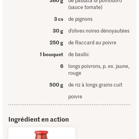
360 g
de passata di pomodoro
(sauce tomate)
3 cs
de pignons
30 g
d’olives noires dénoyautées
250 g
de Raccard au poivre
1 bouquet
de basilic
6
longs poivrons, p. ex. jaune,
rouge
500 g
de riz à longs grains cuit
poivre
Ingrédient en action