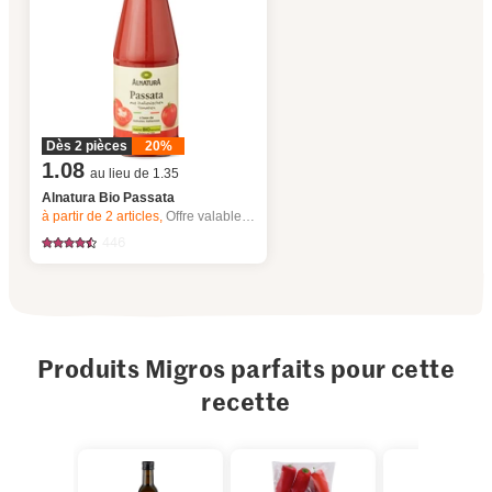
Dès 2 pièces
20%
1.08
au lieu de 1.35
Alnatura Bio Passata
à partir de 2
articles,
Offre valable du 6.8 au 12.8.2026, jusqu’à épuisement du stock.
446
Produits Migros parfaits pour cette
recette