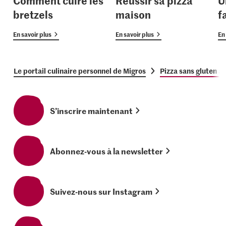
Comment cuire les
Réussir sa pizza
U
bretzels
maison
f
En savoir plus
En savoir plus
En 
Le portail culinaire personnel de Migros
Pizza sans gluten a
S’inscrire maintenant
Abonnez-vous à la newsletter
Suivez-nous sur Instagram