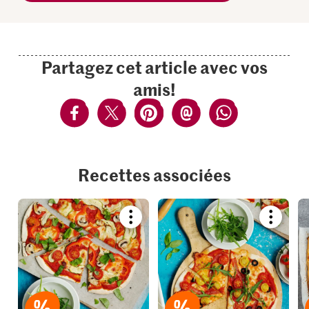
Partagez cet article avec vos
amis!
Recettes associées
Bookmark
Bookmar
recipe
recipe
or
or
add
add
it
it
to
to
your
your
collections.
collection