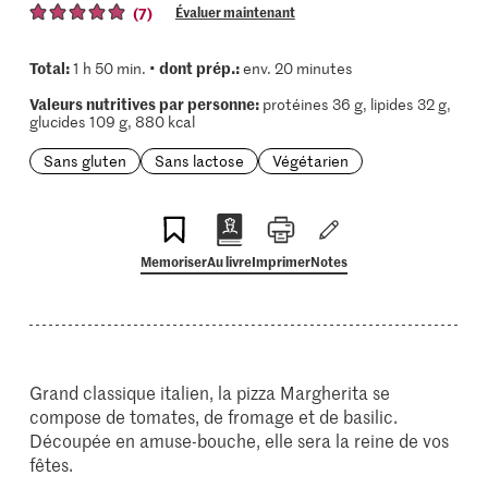
(7)
Évaluer maintenant
Total:
dont prép.:
1 h 50 min. •
env. 20 minutes
Valeurs nutritives par personne:
protéines 36 g, lipides 32 g,
glucides 109 g, 880 kcal
Sans gluten
Sans lactose
Végétarien
Memoriser
Au livre
Imprimer
Notes
Grand classique italien, la pizza Margherita se
compose de tomates, de fromage et de basilic.
Découpée en amuse-bouche, elle sera la reine de vos
fêtes.