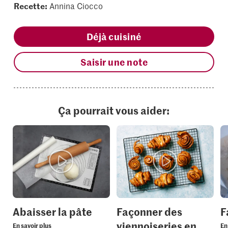
Recette:
Annina Ciocco
Déjà cuisiné
Saisir une note
Ça pourrait vous aider:
Abaisser la pâte
Façonner des
F
viennoiseries en
En savoir plus
En