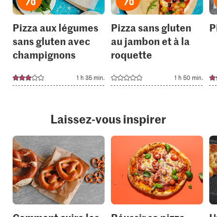
Pizza aux légumes
Pizza sans gluten
P
sans gluten avec
au jambon et à la
champignons
roquette
1 h 35 min.
1 h 50 min.
Laissez-vous inspirer