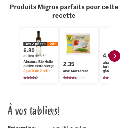
Produits Migros parfaits pour cette
recette
Dès 2 pièces
20%
6.80
4.90
au lieu de 8.50
Alnatura Bio Huile
aha! Mélange d
2.35
d’olive extra vierge
farines pour pain,
à partir de 2
articles,
Offre valable du 6.8 au 12.8.2026, jusqu’à épu
aha! Mozzarella
gâteaux & autr
produits de
125
495
95
boulangerie
À vos tabliers!
Préparation:
env. 20 minutes