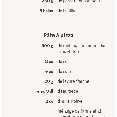
360 g
de passata di pomodoro
8 brins
de basilic
Pâte à pizza
500 g
de mélange de farine aha!
sans gluten
2 cc
de sel
½ cc
de sucre
20 g
de levure fraîche
env. 3 dl
d’eau tiède
2 cs
d’huile d’olive
mélange de farine aha!
sans gluten pour abaisser