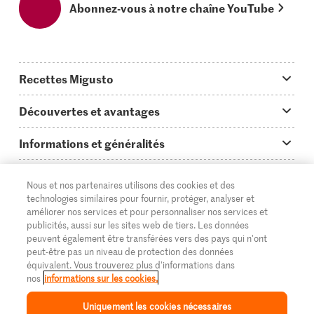
Abonnez-vous à notre chaîne YouTube
Recettes Migusto
App Migusto
Découvertes et avantages
Idées de menus
Trucs & astuces
Informations et généralités
Plats principaux
On en parle...
Questions concernant Migusto
Découvrir
Nous et nos partenaires utilisons des cookies et des
Simple & vite prêt
Tutoriels
Cuisiner avec Migusto
Supermarché
technologies similaires pour fournir, protéger, analyser et
améliorer nos services et pour personnaliser nos services et
Apéritif
FR
Glossaire des ingrédients
DE
IT
Service clientèle & contact
publicités, aussi sur les sites web de tiers. Les données
Migros Online
peuvent également être transférées vers des pays qui n'ont
Préparations au four
Login Migusto
peut-être pas un niveau de protection des données
Publicité
À propos de Migros
équivalent. Vous trouverez plus d'informations dans
Enfants & famille
nos
informations sur les cookies.
Magazine Migusto
Impressum
Magasins
© 2026 La Fédération des coopératives Migros
Uniquement les cookies nécessaires
Toutes les recettes
Concours
Mentions légales