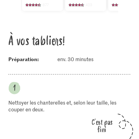
877
423
975
À vos tabliers!
Préparation:
env. 30 minutes
Nettoyer les chanterelles et, selon leur taille, les
couper en deux.
C'est pas
fini