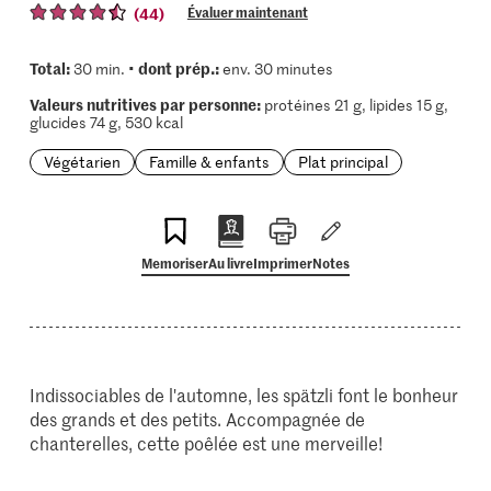
(44)
Évaluer maintenant
Total:
dont prép.:
30 min. •
env. 30 minutes
Valeurs nutritives par personne:
protéines 21 g, lipides 15 g,
glucides 74 g, 530 kcal
Végétarien
Famille & enfants
Plat principal
Memoriser
Au livre
Imprimer
Notes
Indissociables de l'automne, les spätzli font le bonheur
des grands et des petits. Accompagnée de
chanterelles, cette poêlée est une merveille!