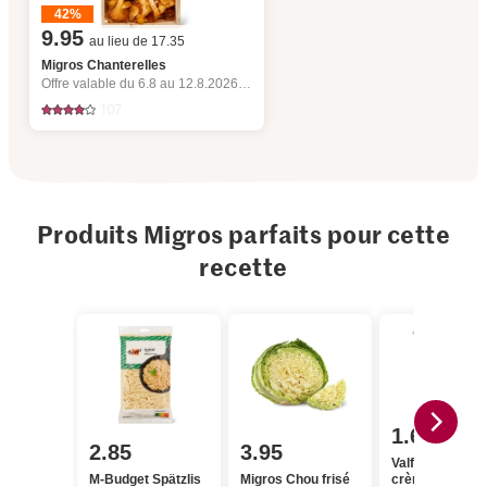
42%
9.95
au lieu de 17.35
Migros Chanterelles
Offre valable du 6.8 au 12.8.2026, jusqu’à épuisement du stock.
107
Produits Migros parfaits pour cette
recette
1.65
2.85
3.95
Valflora Demi-
M-Budget Spätzlis
Migros Chou frisé
crème acidulée