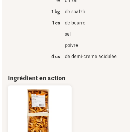
½
citron
1 kg
de spätzli
1 cs
de beurre
sel
poivre
4 cs
de demi-crème acidulée
Ingrédient en action