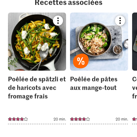
Recettes associées
Bookmark
Bookmar
recipe
recipe
or
or
add
add
it
it
to
to
your
your
collections.
collection
Poêlée de spätzli et
Poêlée de pâtes
C
de haricots avec
aux mange-tout
v
fromage frais
f
20 min.
20 min.