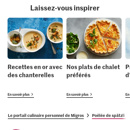
Laissez-vous inspirer
Recettes en or avec
Nos plats de chalet
P
des chanterelles
préférés
d
En savoir plus
En savoir plus
En 
Le portail culinaire personnel de Migros
Poêlée de spätzli a