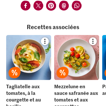
Recettes associées
Bookmark
Bookmar
recipe
recipe
or
or
add
add
it
it
to
to
your
your
collections.
collection
Tagliatelle aux
Mezzelune en
P
tomates, à la
sauce safranée aux
a
courgette et au
tomates et aux