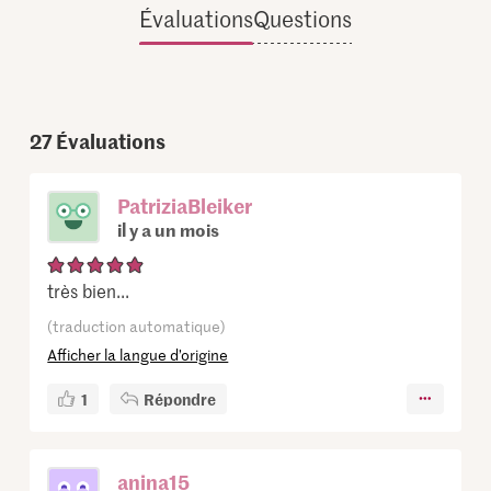
Évaluations
Questions
27
Évaluations
PatriziaBleiker
il y a un mois
très bien...
(traduction automatique)
Afficher la langue d’origine
1
Répondre
anina15