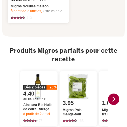
au lieu de 1.85
Migros Nouilles maison
à partir de 2
articles,
Offre valable du 6.8 au 12.8.2026, jusqu’à épuisement du stock.
410
Produits Migros parfaits pour cette
recette
Dès 2 pièces
20%
4.40
au lieu de 5.50
3.95
1.60
Alnatura Bio Huile
de colza vierge
Migros Pois
Migros Oignon
à partir de 2
articles,
Offre valable du 6.8 au 12.8.2026, jusqu’à épu
mange-tout
frais
77
163
2628