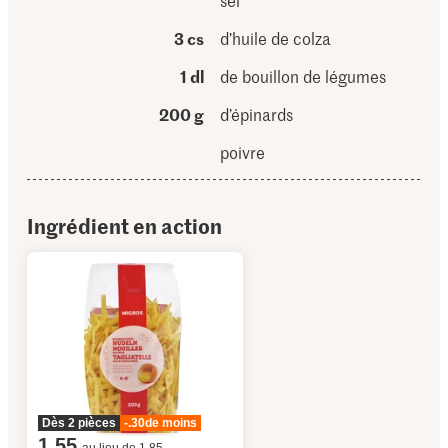
sel
3 cs
d’huile de colza
1 dl
de bouillon de légumes
200 g
d’épinards
poivre
Ingrédient en action
Dès 2 pièces
-.30
de moins
1.55