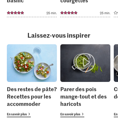
basilic
courgettes
25 min.
25 min.
Laissez-vous inspirer
Des restes de pâte?
Parer des pois
C
Recettes pour les
mange-tout et des
d
accommoder
haricots
En savoir plus
En savoir plus
En 