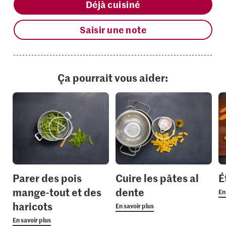
Déjà cuisiné
Saisir une note
Ça pourrait vous aider:
Parer des pois
Cuire les pâtes al
É
mange-tout et des
dente
En
haricots
En savoir plus
En savoir plus