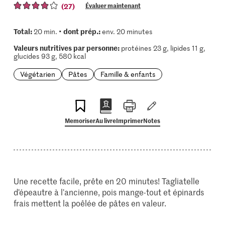
(27)
Évaluer maintenant
Total:
dont prép.:
20 min. •
env. 20 minutes
Valeurs nutritives par personne:
protéines 23 g, lipides 11 g,
glucides 93 g, 580 kcal
Végétarien
Pâtes
Famille & enfants
Memoriser
Au livre
Imprimer
Notes
Une recette facile, prête en 20 minutes! Tagliatelle
d’épeautre à l’ancienne, pois mange-tout et épinards
frais mettent la poêlée de pâtes en valeur.