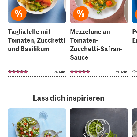
your
your
collections.
collection
Tagliatelle mit
Mezzelune an
P
Tomaten, Zucchetti
Tomaten-
E
und Basilikum
Zucchetti-Safran-
Sauce
25 Min.
25 Min.
Lass dich inspirieren