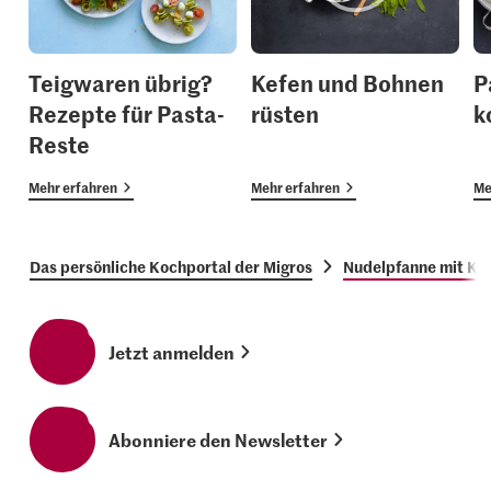
Teigwaren übrig?
Kefen und Bohnen
P
Rezepte für Pasta-
rüsten
k
Reste
Mehr erfahren
Mehr erfahren
Me
Das persönliche Kochportal der Migros
Nudelpfanne mit Ke
Jetzt anmelden
Abonniere den Newsletter