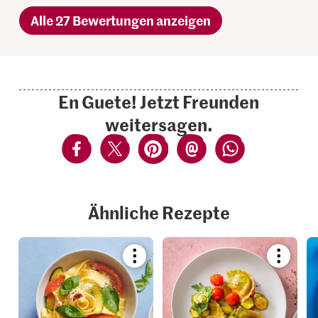
Alle 27 Bewertungen anzeigen
En Guete! Jetzt Freunden
weitersagen.
Ähnliche Rezepte
Bookmark
Bookmar
recipe
recipe
or
or
add
add
it
it
to
to