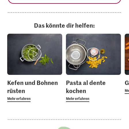
Das könnte dir helfen:
Kefen und Bohnen
Pasta al dente
G
rüsten
kochen
Me
Mehr erfahren
Mehr erfahren