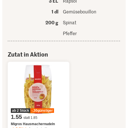
3 EL
Rapsöl
1 dl
Gemüsebouillon
200 g
Spinat
Pfeffer
Zutat in Aktion
ab 2 Stück
-.30
günstiger
1.55
statt 1.85
Migros Hausmachernudeln