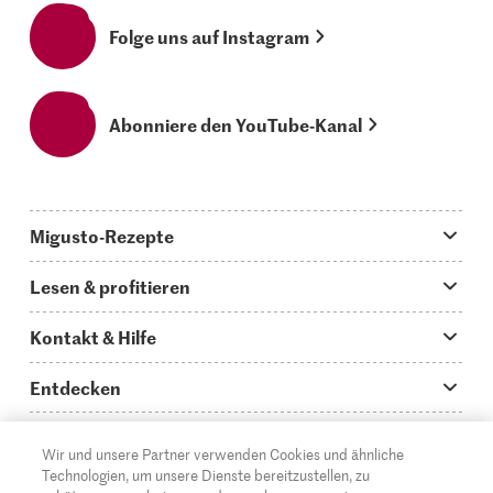
Folge uns auf Instagram
Abonniere den YouTube-Kanal
Migusto-Rezepte
Migusto App
Lesen & profitieren
Was koche ich heute?
Tipps & Tricks
Kontakt & Hilfe
Hauptgerichte
Storys
Fragen zu Migusto
Entdecken
Schnelle & einfache Rezepte
How to-Videos
Infos zum Kochen mit Migusto
Supermarkt
Wir und unsere Partner verwenden Cookies und ähnliche
Apéro & Fingerfood
DE
Glossar
FR
IT
Kontakt
Migros Online
Technologien, um unsere Dienste bereitzustellen, zu