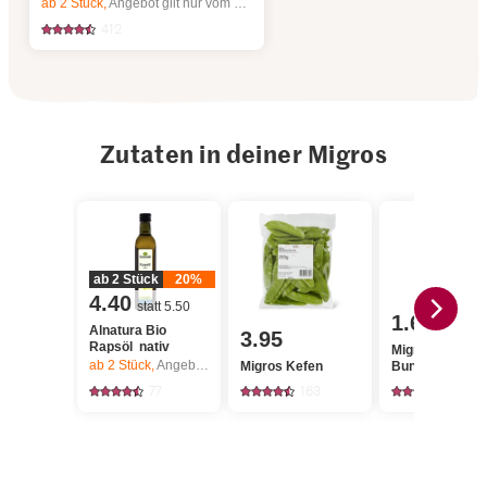
ab 2
Stück,
Angebot gilt nur vom 6.8. bis 12.8.2026, solange Vorrat.
412
Zutaten in deiner Migros
ab 2 Stück
20%
4.40
statt 5.50
1.60
Alnatura Bio
3.95
Rapsöl nativ
Migros
ab 2
Stück,
Angebot gilt nur vom 6.8. bis 12.8.2026, solange Vorrat.
Migros Kefen
Bundzwiebeln
77
163
2631