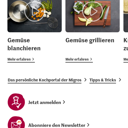
Gemüse
Gemüse grillieren
K
blanchieren
z
Mehr erfahren
Mehr erfahren
Me
Das persönliche Kochportal der Migros
Tipps & Tricks
H
Jetzt anmelden
Abonniere den Newsletter