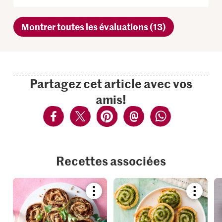
Montrer toutes les évaluations (13)
Partagez cet article avec vos
amis!
Recettes associées
Bookmark
Bookmar
recipe
recipe
or
or
add
add