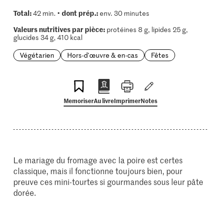
Total:
dont prép.:
42 min. •
env. 30 minutes
Valeurs nutritives par pièce:
protéines 8 g, lipides 25 g,
glucides 34 g, 410 kcal
Végétarien
Hors-d'œuvre & en-cas
Fêtes
Memoriser
Au livre
Imprimer
Notes
Le mariage du fromage avec la poire est certes
classique, mais il fonctionne toujours bien, pour
preuve ces mini-tourtes si gourmandes sous leur pâte
dorée.