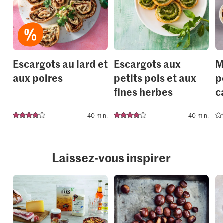
it
it
to
to
your
your
collections.
collection
Escargots au lard et
Escargots aux
M
aux poires
petits pois et aux
p
fines herbes
c
40 min.
40 min.
Laissez-vous inspirer