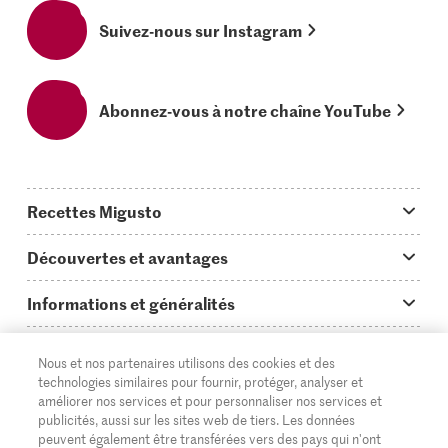
Suivez-nous sur Instagram
Abonnez-vous à notre chaîne YouTube
Recettes Migusto
App Migusto
Découvertes et avantages
Idées de menus
Trucs & astuces
Informations et généralités
Plats principaux
On en parle...
Questions concernant Migusto
Découvrir
Nous et nos partenaires utilisons des cookies et des
Simple & vite prêt
Tutoriels
Cuisiner avec Migusto
Supermarché
technologies similaires pour fournir, protéger, analyser et
améliorer nos services et pour personnaliser nos services et
Apéritif
FR
Glossaire des ingrédients
DE
IT
Service clientèle & contact
publicités, aussi sur les sites web de tiers. Les données
Migros Online
peuvent également être transférées vers des pays qui n'ont