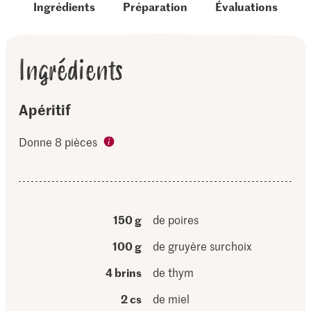
Ingrédients
Préparation
Évaluations
Ingrédients
Apéritif
Donne 8 pièces
150 g
de poires
100 g
de gruyère surchoix
4 brins
de thym
2 cs
de miel