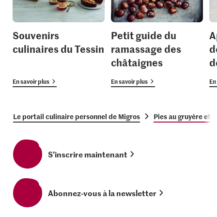
Souvenirs
Petit guide du
A
culinaires du Tessin
ramassage des
d
châtaignes
d
En savoir plus
En savoir plus
En 
Le portail culinaire personnel de Migros
Pies au gruyère et à
S’inscrire maintenant
Abonnez-vous à la newsletter