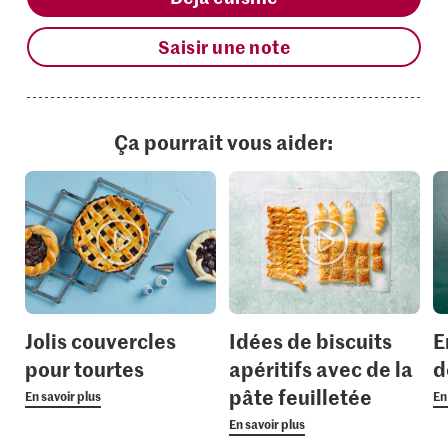
Saisir une note
Ça pourrait vous aider:
Jolis couvercles
Idées de biscuits
E
pour tourtes
apéritifs avec de la
d
pâte feuilletée
En savoir plus
En
En savoir plus