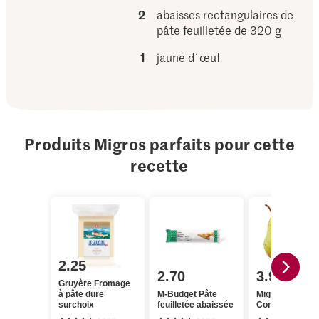
2
abaisses rectangulaires de
pâte feuilletée de 320 g
1
jaune d´œuf
Produits Migros parfaits pour cette
recette
2.25
2.70
3.95
Gruyère Fromage
à pâte dure
M-Budget Pâte
Migros Poires
surchoix
feuilletée abaissée
Conférence