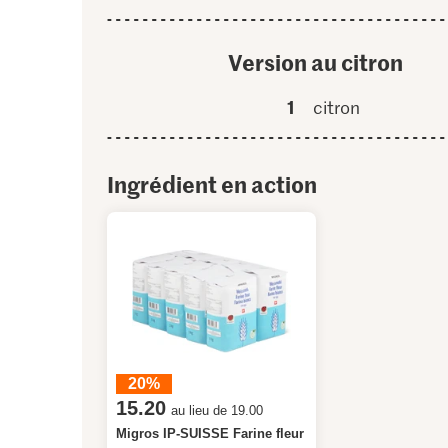
Version au citron
1
citron
Ingrédient en action
20%
15.20
au lieu de 19.00
Migros IP-SUISSE Farine fleur