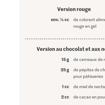
Version rouge
env. ½ cc
de colorant alim
rouge en gel
Version au chocolat et aux n
15 g
de cerneaux de 
25 g
de pépites de c
pour pâtisseries
1 cc
de miel de necta
2 cc
de cacao en pou