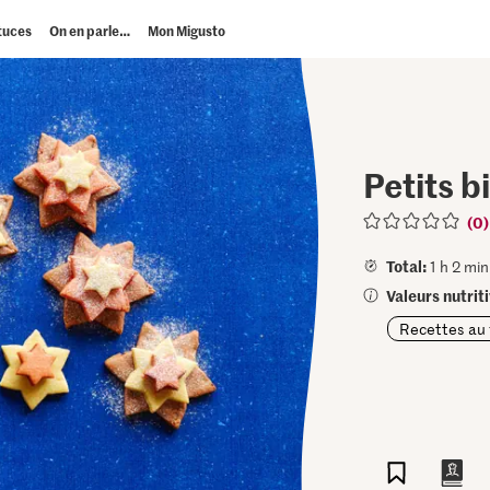
tuces
On en parle…
Mon Migusto
Petits b
(0)
Total:
1 h 2 min
Valeurs nutrit
Recettes au 