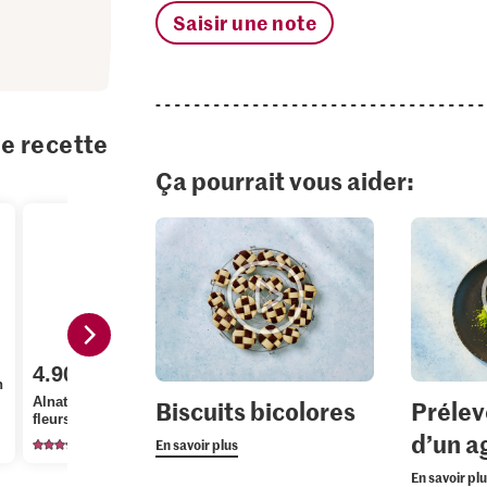
Saisir une note
te recette
Ça pourrait vous aider:
4.90
2.85
2.50
n
Alnatura Bio Miel de
M-Budget Cerneaux de
Patissier C
Biscuits bicolores
Prélev
fleurs
noix
alimentaire
d’un 
99
699
10
En savoir plus
En savoir pl