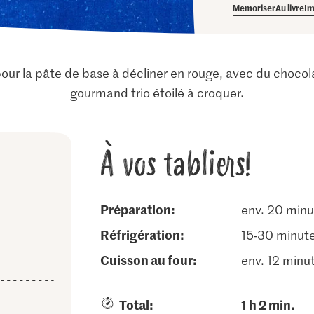
Memoriser
Au livre
Im
pour la pâte de base à décliner en rouge, avec du chocola
gourmand trio étoilé à croquer.
À vos tabliers!
Préparation:
env. 20 minu
réfrigération:
15-30 minut
cuisson au four:
env. 12 minu
Total:
1 h 2 min.