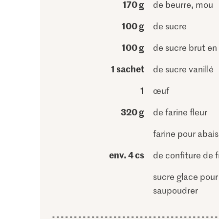
170 g
de beurre, mou
100 g
de sucre
100 g
de sucre brut e
1 sachet
de sucre vanillé
1
œuf
320 g
de farine fleur
farine pour abais
env. 4 cs
de confiture de f
sucre glace pour
saupoudrer