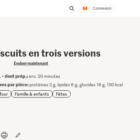
Connexion
Lancer une recherche
iscuits en trois versions
Évaluer maintenant
dont prép.:
. •
env. 20 minutes
ives par pièce:
protéines 2 g, lipides 6 g, glucides 18 g, 130 kcal
four
Famille & enfants
Fêtes