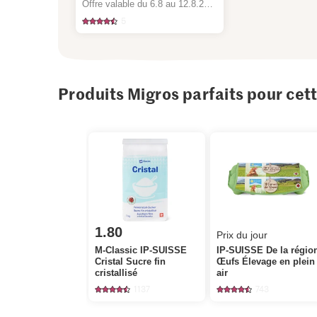
Offre valable du 6.8 au 12.8.2026, jusqu’à épuisement du stock.
5
Produits Migros parfaits pour cet
1.80
Prix du jour
M-Classic IP-SUISSE
IP-SUISSE De la régio
Cristal Sucre fin
Œufs Élevage en plein
cristallisé
air
1137
743