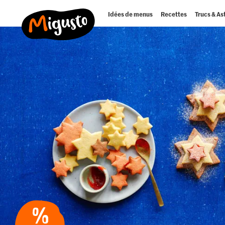
Idées de menus
Recettes
Trucs & As