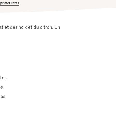
primer
Notes
t et des noix et du citron. Un
tes
es
tes