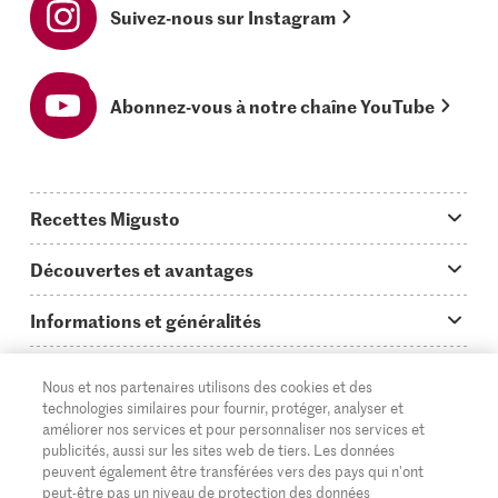
Suivez-nous sur Instagram
Abonnez-vous à notre chaîne YouTube
Recettes Migusto
App Migusto
Découvertes et avantages
Idées de menus
Trucs & astuces
Informations et généralités
Plats principaux
On en parle...
Questions concernant Migusto
Découvrir
Nous et nos partenaires utilisons des cookies et des
Simple & vite prêt
Tutoriels
Cuisiner avec Migusto
technologies similaires pour fournir, protéger, analyser et
Supermarché
améliorer nos services et pour personnaliser nos services et
Apéritif
FR
Glossaire des ingrédients
DE
IT
publicités, aussi sur les sites web de tiers. Les données
Service clientèle & contact
Migros Online
peuvent également être transférées vers des pays qui n'ont
Préparations au four
peut-être pas un niveau de protection des données
Login Migusto