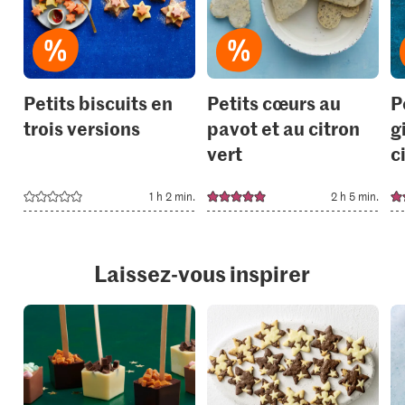
to
to
your
your
collections.
collection
Petits biscuits en
Petits cœurs au
P
trois versions
pavot et au citron
g
vert
c
1 h 2 min.
2 h 5 min.
Laissez-vous inspirer