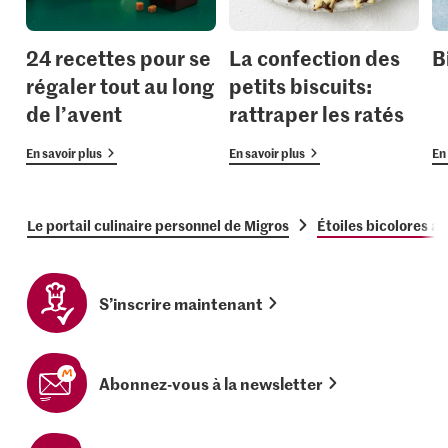
24 recettes pour se
La confection des
B
régaler tout au long
petits biscuits:
de l’avent
rattraper les ratés
En savoir plus
En savoir plus
En 
Le portail culinaire personnel de Migros
Étoiles bicolores a
S’inscrire maintenant
Abonnez-vous à la newsletter