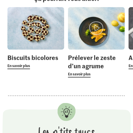
Biscuits bicolores
Prélever le zeste
A
d’un agrume
En savoir plus
En
En savoir plus
Les p'tits trucs