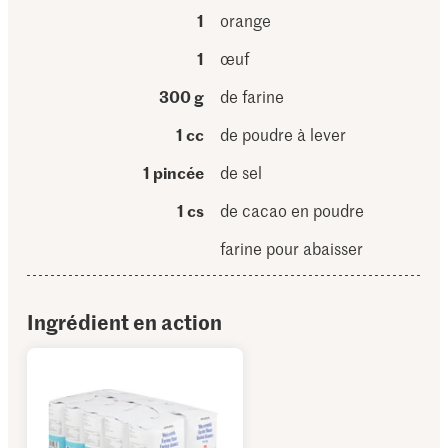
1
orange
1
œuf
300 g
de farine
1 cc
de poudre à lever
1 pincée
de sel
1 cs
de cacao en poudre
farine pour abaisser
Ingrédient en action