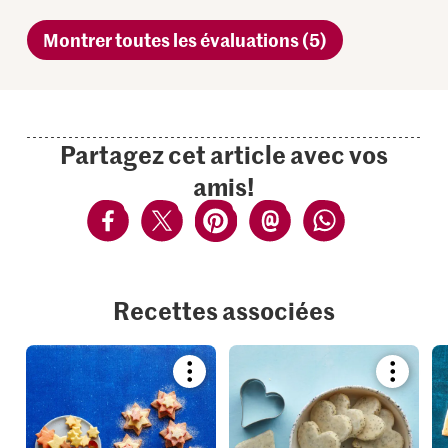
Montrer toutes les évaluations (5)
Partagez cet article avec vos
amis!
Recettes associées
Bookmark
Bookmar
recipe
recipe
or
or
add
add
it
it