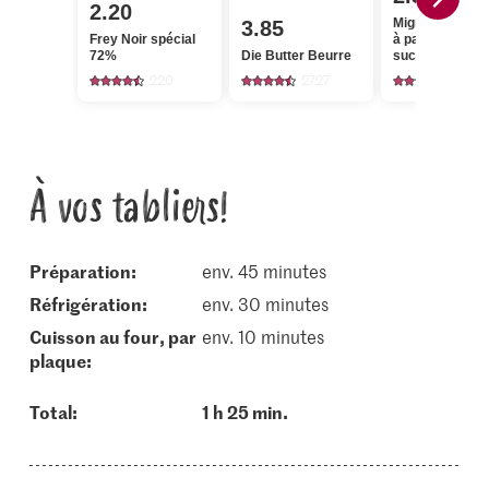
2.20
Migros Sucre b
3.85
Frey Noir spécial
à partir de can
72%
Die Butter Beurre
sucre gros
cristaux
220
2727
432
À vos tabliers!
Préparation:
env. 45 minutes
réfrigération:
env. 30 minutes
cuisson au four, par
env. 10 minutes
plaque:
Total:
1 h 25 min.