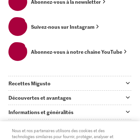
Abonnez-vous à la newsletter
Suivez-nous sur Instagram
Abonnez-vous à notre chaîne YouTube
Recettes Migusto
App Migusto
Découvertes et avantages
Idées de menus
Trucs & astuces
Informations et généralités
Plats principaux
On en parle...
Questions concernant Migusto
Découvrir
Nous et nos partenaires utilisons des cookies et des
Simple & vite prêt
Tutoriels
Cuisiner avec Migusto
Supermarché
technologies similaires pour fournir, protéger, analyser et