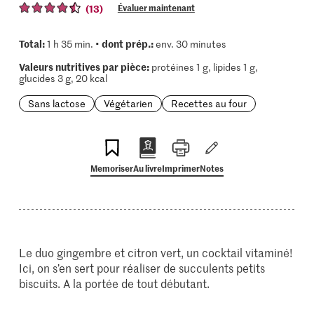
(13)
Évaluer maintenant
Total:
dont prép.:
1 h 35 min. •
env. 30 minutes
Valeurs nutritives par pièce:
protéines 1 g, lipides 1 g,
glucides 3 g, 20 kcal
Sans lactose
Végétarien
Recettes au four
Memoriser
Au livre
Imprimer
Notes
Le duo gingembre et citron vert, un cocktail vitaminé!
Ici, on s’en sert pour réaliser de succulents petits
biscuits. A la portée de tout débutant.