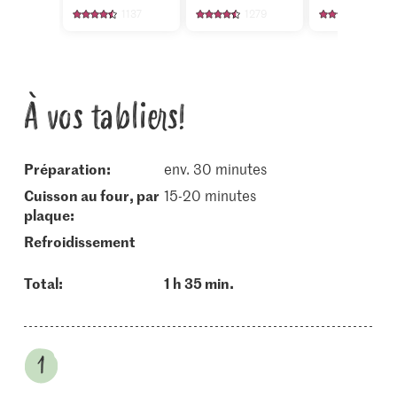
air
1137
1279
743
À vos tabliers!
Préparation:
env. 30 minutes
cuisson au four, par
15-20 minutes
plaque:
refroidissement
Total:
1 h 35 min.