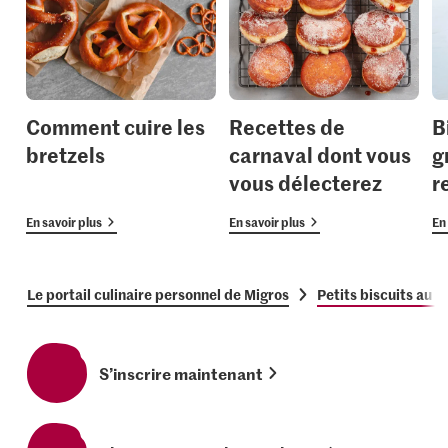
Comment cuire les
Recettes de
B
bretzels
carnaval dont vous
g
vous délecterez
r
En savoir plus
En savoir plus
En 
Le portail culinaire personnel de Migros
Petits biscuits au g
S’inscrire maintenant