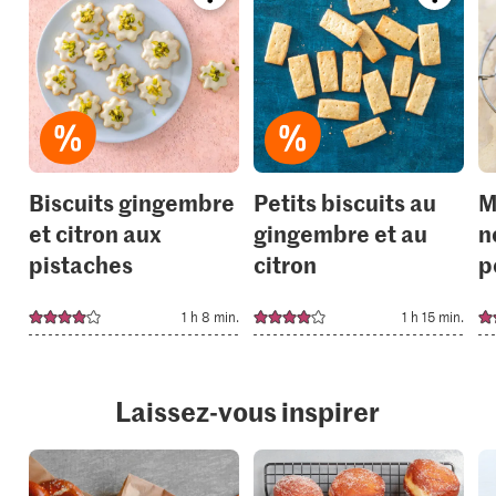
recipe
recipe
or
or
add
add
it
it
to
to
your
your
collections.
collection
Biscuits gingembre
Petits biscuits au
M
et citron aux
gingembre et au
n
pistaches
citron
p
1 h 8 min.
1 h 15 min.
Laissez-vous inspirer