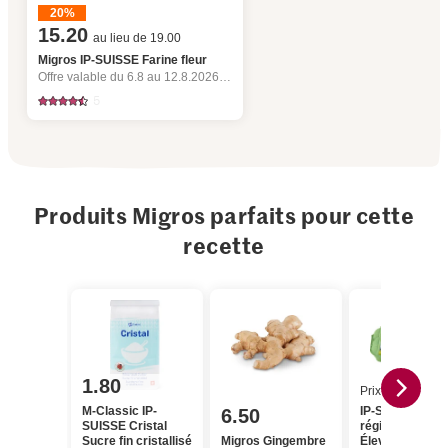
20%
15.20
au lieu de 19.00
Migros IP-SUISSE Farine fleur
Offre valable du 6.8 au 12.8.2026, jusqu’à épuisement du stock.
5
Produits Migros parfaits pour cette
recette
1.80
Prix du jour
M-Classic IP-
IP-SUISSE De l
6.50
SUISSE Cristal
région Œufs
Sucre fin cristallisé
Migros Gingembre
Élevage en plei