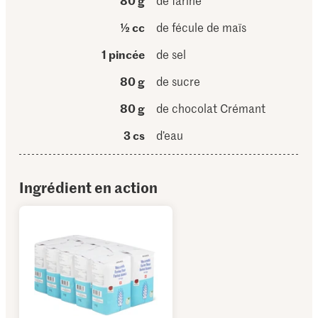
80 g
de farine
½ cc
de fécule de maïs
1 pincée
de sel
80 g
de sucre
80 g
de chocolat Crémant
3 cs
d’eau
Ingrédient en action