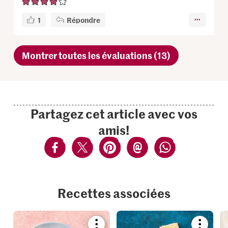
1
Répondre
Montrer toutes les évaluations (13)
Partagez cet article avec vos
amis!
Recettes associées
Bookmark
Bookmar