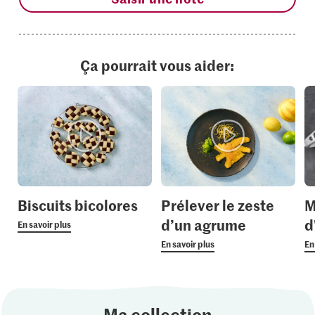
Ça pourrait vous aider:
Biscuits bicolores
Prélever le zeste
M
d’un agrume
d
En savoir plus
En savoir plus
En
Ma collection