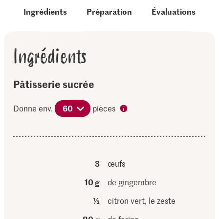
Ingrédients
Préparation
Évaluations
Ingrédients
Pâtisserie sucrée
Donne env.
60
pièces
3
œufs
10 g
de gingembre
½
citron vert, le zeste