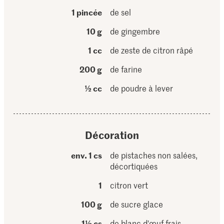
1 pincée
de sel
10 g
de gingembre
1 cc
de zeste de citron râpé
200 g
de farine
½ cc
de poudre à lever
Décoration
env. 1 cs
de pistaches non salées,
décortiquées
1
citron vert
100 g
de sucre glace
1½ cs
de blanc d'œuf frais