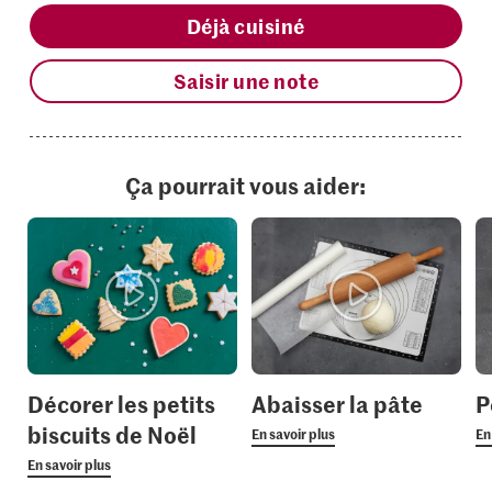
Déjà cuisiné
Saisir une note
Ça pourrait vous aider:
Décorer les petits
Abaisser la pâte
P
biscuits de Noël
En savoir plus
En
En savoir plus