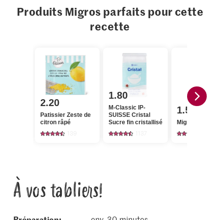
Produits Migros parfaits pour cette
recette
1.80
2.20
M-Classic IP-
1.50
Patissier Zeste de
SUISSE Cristal
citron râpé
Sucre fin cristallisé
Migros Sucre g
139
1137
657
À vos tabliers!
Préparation:
env. 30 minutes