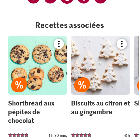
Recettes associées
Bookmark
Bookmar
recipe
recipe
or
or
add
add
it
it
to
to
your
your
collections.
collection
Shortbread aux
Biscuits au citron et
S
pépites de
au gingembre
chocolat
1 h 30 min.
>3 h