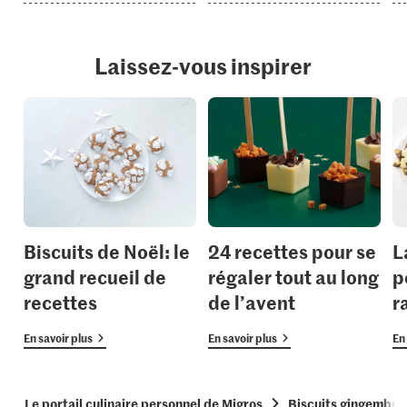
Laissez-vous inspirer
Biscuits de Noël: le
24 recettes pour se
L
grand recueil de
régaler tout au long
p
recettes
de l’avent
r
En savoir plus
En savoir plus
En 
Le portail culinaire personnel de Migros
Biscuits gingembre 