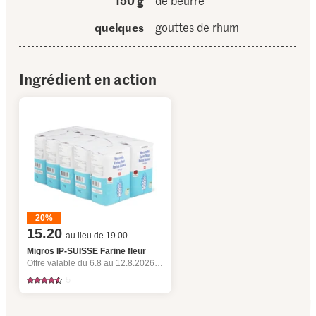
150 g
de beurre
quelques
gouttes de rhum
Ingrédient en action
20%
15.20
au lieu de 19.00
Migros IP-SUISSE Farine fleur
Offre valable du 6.8 au 12.8.2026, jusqu’à épuisement du stock.
5