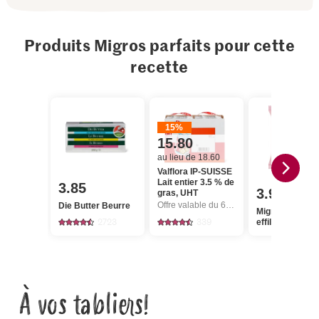
Produits Migros parfaits pour cette
recette
15%
15.80
au lieu de 18.60
Valflora IP-SUISSE
Lait entier 3.5 % de
3.85
3.95
gras, UHT
Offre valable du 6.8 au 12.8.2026, jusqu’à épuisement du stock.
Die Butter Beurre
Migros Amand
2723
339
effilées
À vos tabliers!