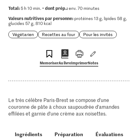
Total:
dont prép.:
5 h 10 min. •
env. 70 minutes
Valeurs nutritives par personne:
protéines 13 g, lipides 58 g,
glucides 57 g, 810 kcal
Végétarien
Recettes au four
Pour les invités
Memoriser
Au livre
Imprimer
Notes
Le très célèbre Paris-Brest se compose d'une
couronne de pâte à choux saupoudrée d'amandes
effilées et garnie d'une crème aux noisettes.
Ingrédients
Préparation
Évaluations