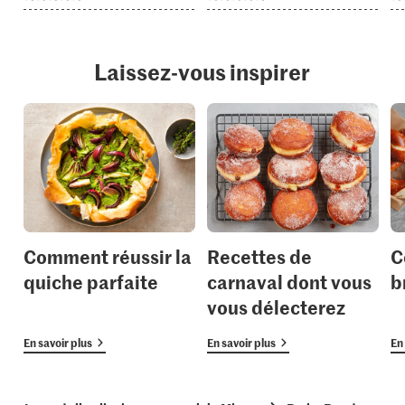
Laissez-vous inspirer
Comment réussir la
Recettes de
C
quiche parfaite
carnaval dont vous
b
vous délecterez
En savoir plus
En savoir plus
En 