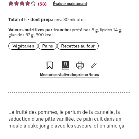
(53)
Évaluer maintenant
Total:
dont prép.:
4 h •
env. 30 minutes
Valeurs nutritives par tranche:
protéines 8 g, lipides 14 g,
glucides 57 g, 390 kcal
Végétarien
Pains
Recettes au four
Memoriser
Au livre
Imprimer
Notes
Le fruité des pommes, le parfum de la cannelle, la
séduction d’une pâte vanillée, ce pain cuit dans un
moule à cake jongle avec les saveurs, et on aime ça!