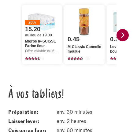
20%
15.20
au lieu de 19.00
0.45
0.25
Migros IP-SUISSE
Farine fleur
M-Classic Cannelle
Levure de
Offre valable du 6.8 au 12.8.2026, jusqu’à épuisement du stock.
moulue
boulangerie fra
5
135
1807
À vos tabliers!
Préparation:
env. 30 minutes
laisser lever:
env. 2 heures
cuisson au four:
env. 60 minutes