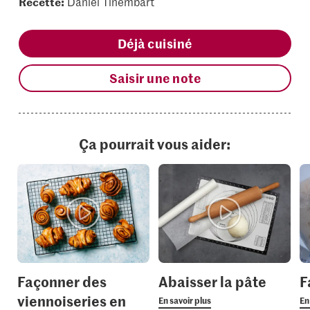
Recette:
Daniel Tinembart
Déjà cuisiné
Saisir une note
Ça pourrait vous aider:
Façonner des
Abaisser la pâte
F
viennoiseries en
En savoir plus
En