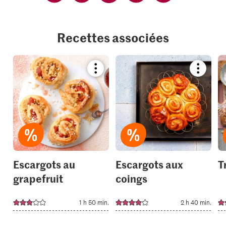
Recettes associées
Bookmark
Bookmar
recipe
recipe
or
or
add
add
it
it
to
to
your
your
collections.
collection
Escargots au
Escargots aux
T
grapefruit
coings
1 h 50 min.
2 h 40 min.