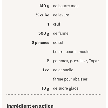
140 g
de beurre mou
½ cube
de levure
1
œuf
500 g
de farine
2 pincées
de sel
beurre pour le moule
2
pommes, p. ex. Jazz, Topaz
1 cc
de cannelle
farine pour abaisser
10 g
de sucre glace
Ingrédient en action