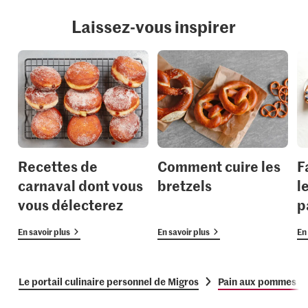
Laissez-vous inspirer
Recettes de
Comment cuire les
F
carnaval dont vous
bretzels
l
vous délecterez
p
En savoir plus
En savoir plus
En 
Le portail culinaire personnel de Migros
Pain aux pommes et 