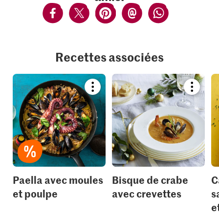
Recettes associées
Bookmark
Bookmar
recipe
recipe
or
or
add
add
it
it
to
to
your
your
collections.
collection
Paella avec moules
Bisque de crabe
C
et poulpe
avec crevettes
s
e