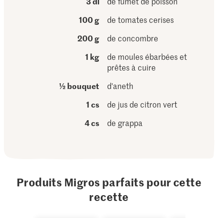
3 dl
de fumet de poisson
100 g
de tomates cerises
200 g
de concombre
1 kg
de moules ébarbées et
prêtes à cuire
½ bouquet
d'aneth
1 cs
de jus de citron vert
4 cs
de grappa
Produits Migros parfaits pour cette
recette