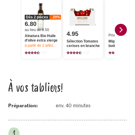
Dès 2 pièces
20%
6.80
au lieu de 8.50
4.95
Prix du jour
Alnatura Bio Huile
d’olive extra vierge
Sélection Tomates
Migros Carotte
à partir de 2
articles,
Offre valable du 6.8 au 12.8.2026, jusqu’à épu
cerises en branche
botte
125
319
36
À vos tabliers!
Préparation:
env. 40 minutes