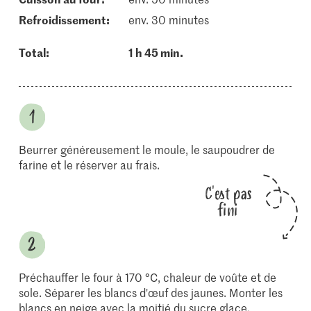
refroidissement:
env. 30 minutes
Total:
1 h 45 min.
Beurrer généreusement le moule, le saupoudrer de
farine et le réserver au frais.
C'est pas
fini
Préchauffer le four à 170 °C, chaleur de voûte et de
sole. Séparer les blancs d'œuf des jaunes. Monter les
blancs en neige avec la moitié du sucre glace.