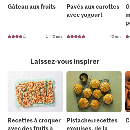
Gâteau aux fruits
Pavés aux carottes
G
avec yogourt
m
p
2 h 10 min.
40 min.
Laissez-vous inspirer
Recettes à croquer
Pistache: recettes
C
avec des fruits à
exquises, de la