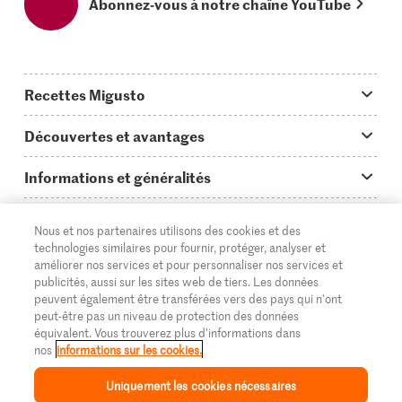
Abonnez-vous à notre chaîne YouTube
Recettes Migusto
App Migusto
Découvertes et avantages
Idées de menus
Trucs & astuces
Informations et généralités
Plats principaux
On en parle...
Questions concernant Migusto
Découvrir
Nous et nos partenaires utilisons des cookies et des
Simple & vite prêt
Tutoriels
Cuisiner avec Migusto
Supermarché
technologies similaires pour fournir, protéger, analyser et
améliorer nos services et pour personnaliser nos services et
Apéritif
FR
Glossaire des ingrédients
DE
IT
Service clientèle & contact
publicités, aussi sur les sites web de tiers. Les données
Migros Online
peuvent également être transférées vers des pays qui n'ont
Préparations au four
Login Migusto
peut-être pas un niveau de protection des données
Publicité
À propos de Migros
équivalent. Vous trouverez plus d'informations dans
Enfants & famille
nos
informations sur les cookies.
Magazine Migusto
Impressum
Magasins
© 2026 La Fédération des coopératives Migros
Uniquement les cookies nécessaires
Toutes les recettes
Concours
Mentions légales
Cumulus