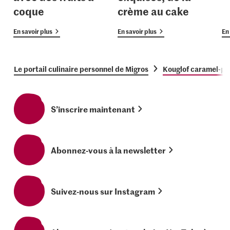
coque
crème au cake
En savoir plus
En savoir plus
En 
Le portail culinaire personnel de Migros
Kouglof caramel-pi
S’inscrire maintenant
Abonnez-vous à la newsletter
Suivez-nous sur Instagram