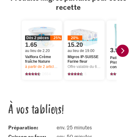
recette
Dès 2 pièces
25%
20%
1.65
15.20
3.95
au lieu de 2.20
au lieu de 19.00
Valflora Crème
Migros IP-SUISSE
Patissier
fraîche Nature
Farine fleur
Pistaches
à partir de 2
articles,
Offre valable du 6.8 au 12.8.2026, jusqu’à épu
Offre valable du 6.8 au 12.8.2026, jusqu’à épuisement du stock.
concassées
2684
5
103
À vos tabliers!
Préparation:
env. 25 minutes
cuisson au four:
env. 50 minutes