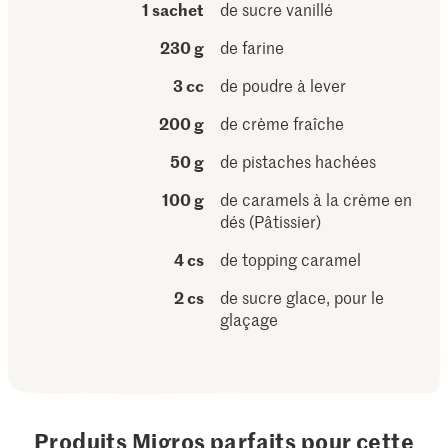
1 sachet
de sucre vanillé
230 g
de farine
3 cc
de poudre à lever
200 g
de crème fraîche
50 g
de pistaches hachées
100 g
de caramels à la crème en
dés (Pâtissier)
4 cs
de topping caramel
2 cs
de sucre glace, pour le
glaçage
Produits Migros parfaits pour cette