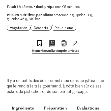
Total:
dont prép.:
1 h 45 min. •
env. 25 minutes
Valeurs nutritives par pièce:
protéines 7 g, lipides 11 g,
glucides 45 g, 310 kcal
Végétarien
Desserts
Pique-nique
Memoriser
Au livre
Imprimer
Notes
Il y a de petits dés de caramel mou dans ce gâteau, ce
qui le rend très très gourmand, à côté bien sûr de ses
éclats de pistaches et de son parfait glaçage.
Ingrédients
Préparation
Évaluations