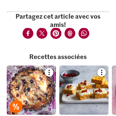
Partagez cet article avec vos
amis!
Recettes associées
Bookmark
Bookmar
recipe
recipe
or
or
add
add
it
it
to
to
your
your
collections.
collection