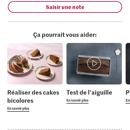
Saisir une note
Ça pourrait vous aider:
Réaliser des cakes
Test de l’aiguille
P
bicolores
En savoir plus
En
En savoir plus