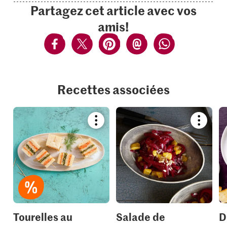
Partagez cet article avec vos
amis!
Recettes associées
Bookmark
Bookmar
recipe
recipe
or
or
add
add
it
it
to
to
your
your
collections.
collection
Tourelles au
Salade de
D