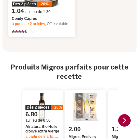
Dès 2 pièces
20%
1.04
au lieu de 1.30
Condy Câpres
à partir de 2
articles,
Offre valable du 6.8 au 12.8.2026, jusqu’à épuisement du stock.
437
Produits Migros parfaits pour cette
recette
Dès 2 pièces
20%
6.80
au lieu de 8.50
Alnatura Bio Huile
2.00
1.20
d’olive extra vierge
à partir de 2
articles,
Offre valable du 6.8 au 12.8.2026, jusqu’à épu
Migros Endives
Migros Ciboule