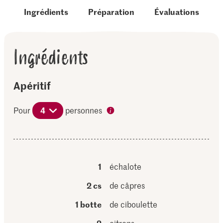
Ingrédients
Préparation
Évaluations
Ingrédients
Apéritif
Pour
4
personnes
1
échalote
2 cs
de câpres
1 botte
de ciboulette