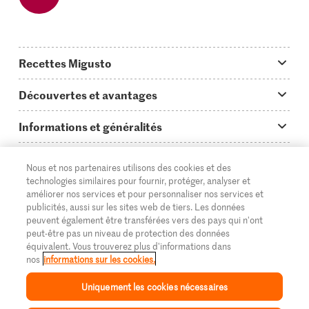
Recettes Migusto
App Migusto
Découvertes et avantages
Idées de menus
Trucs & astuces
Informations et généralités
Plats principaux
On en parle...
Questions concernant Migusto
Découvrir
Nous et nos partenaires utilisons des cookies et des
Simple & vite prêt
Tutoriels
Cuisiner avec Migusto
Supermarché
technologies similaires pour fournir, protéger, analyser et
améliorer nos services et pour personnaliser nos services et
Apéritif
FR
Glossaire des ingrédients
DE
IT
Service clientèle & contact
publicités, aussi sur les sites web de tiers. Les données
Migros Online
peuvent également être transférées vers des pays qui n'ont
Préparations au four
Login Migusto
peut-être pas un niveau de protection des données
Publicité
À propos de Migros
équivalent. Vous trouverez plus d'informations dans
Enfants & famille
nos
informations sur les cookies.
Magazine Migusto
Impressum
Magasins
© 2026 La Fédération des coopératives Migros
Uniquement les cookies nécessaires
Toutes les recettes
Concours
Mentions légales
Cumulus