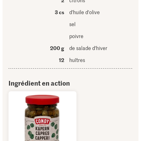
2
citrons
3 cs
d’huile d'olive
sel
poivre
200 g
de salade d'hiver
12
huîtres
Ingrédient en action