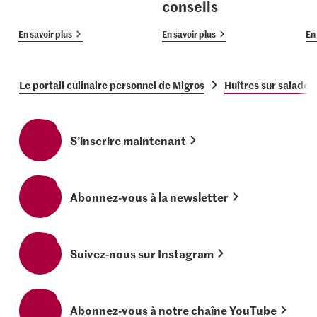
conseils
En savoir plus
En savoir plus
En 
Le portail culinaire personnel de Migros
Huîtres sur salade 
S’inscrire maintenant
Abonnez-vous à la newsletter
Suivez-nous sur Instagram
Abonnez-vous à notre chaîne YouTube