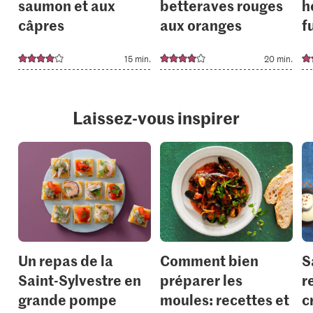
saumon et aux
betteraves rouges
h
câpres
aux oranges
f
15 min.
20 min.
Laissez-vous inspirer
Un repas de la
Comment bien
S
Saint-Sylvestre en
préparer les
r
grande pompe
moules: recettes et
c