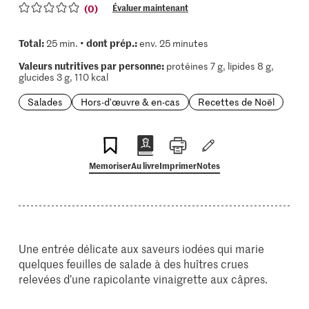
(0)
Évaluer maintenant
Total:
dont prép.:
25 min. •
env. 25 minutes
Valeurs nutritives par personne:
protéines 7 g, lipides 8 g,
glucides 3 g, 110 kcal
Salades
Hors-d'œuvre & en-cas
Recettes de Noël
Memoriser
Au livre
Imprimer
Notes
Une entrée délicate aux saveurs iodées qui marie
quelques feuilles de salade à des huîtres crues
relevées d’une rapicolante vinaigrette aux câpres.