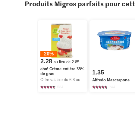
Produits Migros parfaits pour cet
20%
2.28
au lieu de 2.85
aha! Crème entière 35%
1.35
de gras
Offre valable du 6.8 au 12.8.2026, jusqu’à épuisement du stock.
Alfredo Mascarpone
534
244