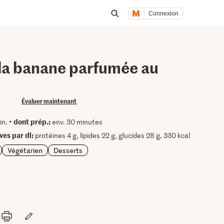
Connexion
Lancer une recherche
 la banane parfumée au
Évaluer maintenant
dont prép.:
in. •
env. 30 minutes
ves par dl:
protéines 4 g, lipides 22 g, glucides 28 g, 330 kcal
Végétarien
Desserts