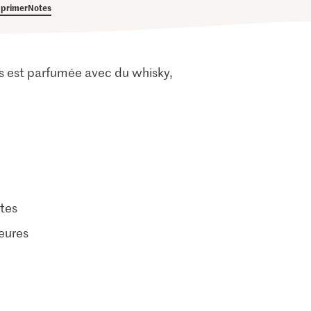
primer
Notes
és est parfumée avec du whisky,
tes
eures