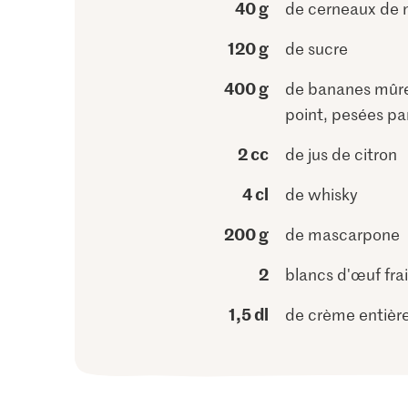
40 g
de cerneaux de 
120 g
de sucre
400 g
de bananes mûre
point, pesées pa
2 cc
de jus de citron
4 cl
de whisky
200 g
de mascarpone
2
blancs d'œuf frai
1,5 dl
de crème entièr