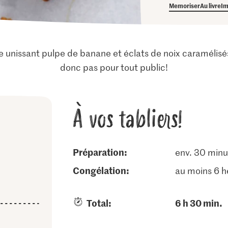
Memoriser
Au livre
Im
ce unissant pulpe de banane et éclats de noix caramélis
donc pas pour tout public!
À vos tabliers!
Préparation:
env. 30 minu
congélation:
au moins 6 h
Total:
6 h 30 min.