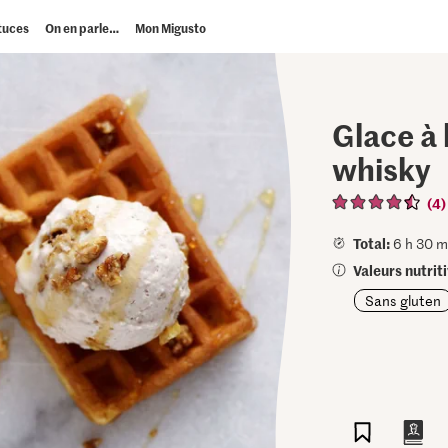
tuces
On en parle…
Mon Migusto
Glace à
whisky
(4)
Total:
6 h 30 m
Valeurs nutriti
Sans gluten