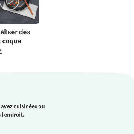
liser des
 à coque
us
 avez cuisinées ou
l endroit.