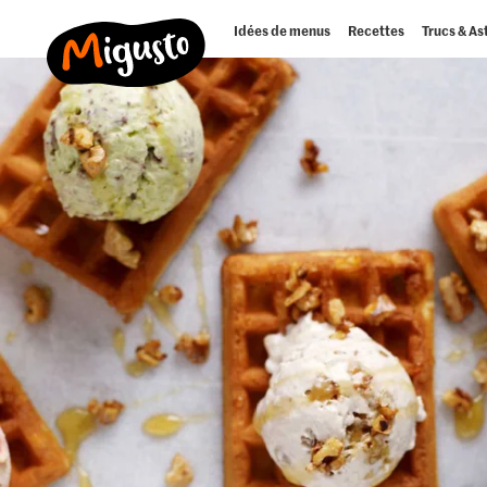
Idées de menus
Recettes
Trucs & As