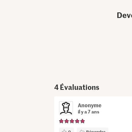
Dev
4
Évaluations
Anonyme
il y a 7 ans
0
Répondre