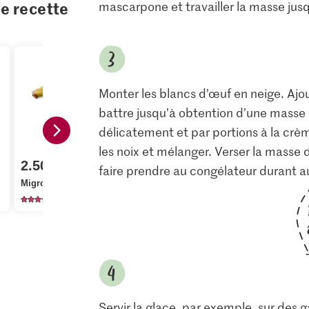
te recette
mascarpone et travailler la masse jus
Monter les blancs d’œuf en neige. Ajou
battre jusqu’à obtention d’une masse b
délicatement et par portions à la crè
1.80
les noix et mélanger. Verser la masse 
3.75
M-Classic IP-SUISSE
2.50
faire prendre au congélateur durant a
Cristal Sucre fin
Sun Queen
Migros Bananes
cristallisé
de noix
10562
1137
55
Servir la glace, par exemple, sur des 