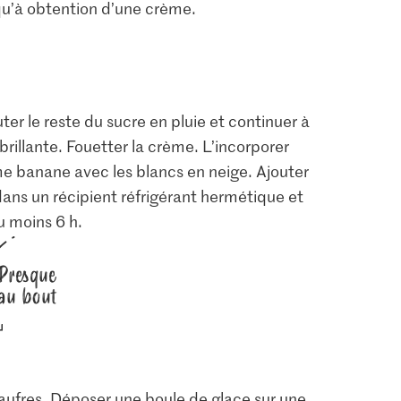
qu’à obtention d’une crème.
ter le reste du sucre en pluie et continuer à
rillante. Fouetter la crème. L’incorporer
me banane avec les blancs en neige. Ajouter
Prix du jour
dans un récipient réfrigérant hermétique et
IP-SUISSE De la région
0.60
u moins 6 h.
 Cerneaux
Œufs Élevage en plein
air
M-Budget Jus de citron
7
742
472
Presque
au bout
gaufres. Déposer une boule de glace sur une