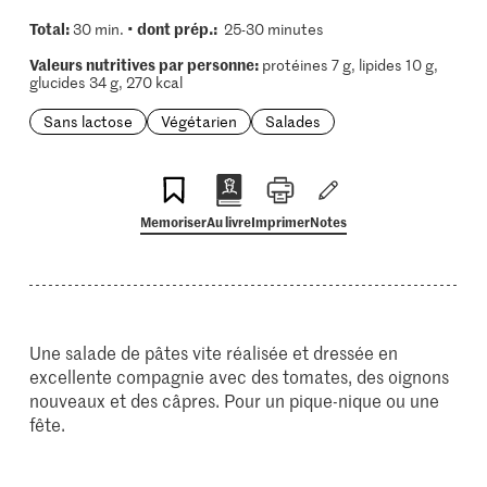
Total:
dont prép.:
30 min. •
25-30 minutes
Valeurs nutritives par personne:
protéines 7 g, lipides 10 g,
glucides 34 g, 270 kcal
Sans lactose
Végétarien
Salades
Memoriser
Au livre
Imprimer
Notes
Une salade de pâtes vite réalisée et dressée en
excellente compagnie avec des tomates, des oignons
nouveaux et des câpres. Pour un pique-nique ou une
fête.