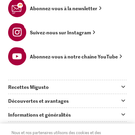
Abonnez-vous à la newsletter
Suivez-nous sur Instagram
Abonnez-vous à notre chaîne YouTube
Recettes Migusto
App Migusto
Découvertes et avantages
Idées de menus
Trucs & astuces
Informations et généralités
Plats principaux
On en parle...
Questions concernant Migusto
Découvrir
Nous et nos partenaires utilisons des cookies et des