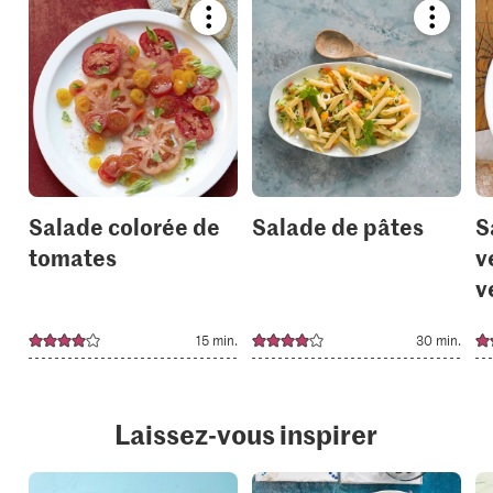
Bookmark
Bookmar
recipe
recipe
or
or
add
add
it
it
to
to
your
your
collections.
collection
Salade colorée de
Salade de pâtes
S
tomates
v
v
15 min.
30 min.
Laissez-vous inspirer