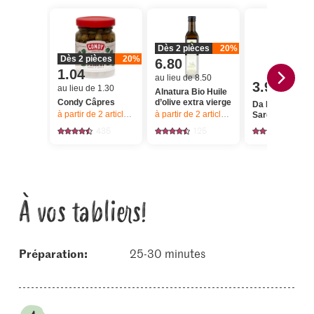
Dès 2 pièces
20%
Dès 2 pièces
20%
6.80
1.04
au lieu de 8.50
3.95
au lieu de 1.30
Alnatura Bio Huile
Condy Câpres
d’olive extra vierge
Da Emilio Freg
à partir de 2
articles,
Offre valable du 6.8 au 12.8.2026, jusqu’à épu
à partir de 2
articles,
Offre valable du 6.8
Sarda
435
125
122
À vos tabliers!
Préparation:
25-30 minutes