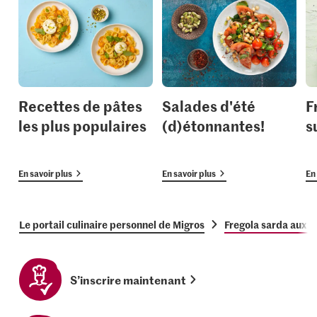
Recettes de pâtes
Salades d'été
F
les plus populaires
(d)étonnantes!
s
En savoir plus
En savoir plus
En 
Le portail culinaire personnel de Migros
Fregola sarda aux 
S’inscrire maintenant