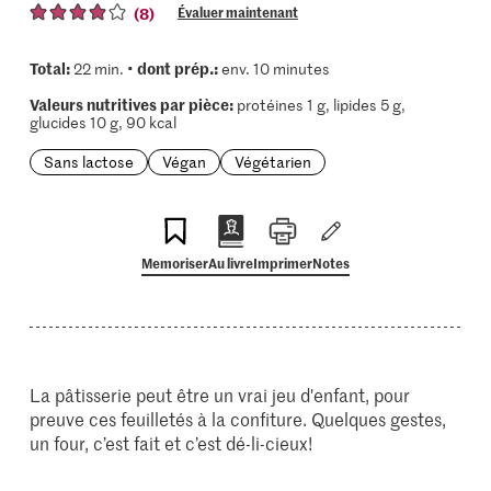
(8)
Évaluer maintenant
Total:
dont prép.:
22 min. •
env. 10 minutes
Valeurs nutritives par pièce:
protéines 1 g, lipides 5 g,
glucides 10 g, 90 kcal
Sans lactose
Végan
Végétarien
Memoriser
Au livre
Imprimer
Notes
La pâtisserie peut être un vrai jeu d'enfant, pour
preuve ces feuilletés à la confiture. Quelques gestes,
un four, c’est fait et c’est dé-li-cieux!