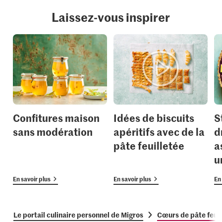
Laissez-vous inspirer
Confitures maison
Idées de biscuits
S
sans modération
apéritifs avec de la
d
pâte feuilletée
a
u
En savoir plus
En savoir plus
En 
Le portail culinaire personnel de Migros
Cœurs de pâte feuill