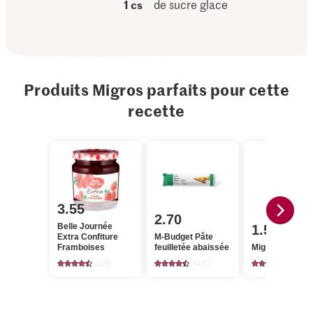
1 cs
de sucre glace
Produits Migros parfaits pour cette
recette
3.55
2.70
Belle Journée
1.50
Extra Confiture
M-Budget Pâte
Framboises
feuilletée abaissée
Migros Sucre g
229
1487
658