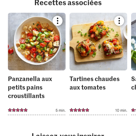
Recettes associées
Bookmark
Bookmar
recipe
recipe
or
or
add
add
it
it
to
to
your
your
collections.
collection
Panzanella aux
Tartines chaudes
S
petits pains
aux tomates
c
croustillants
5 min.
10 min.
Laissez-vous inspirer