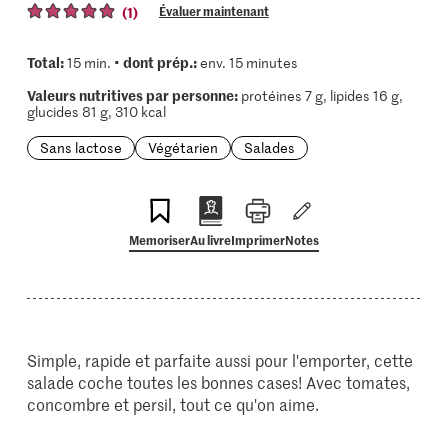
(1)
Évaluer maintenant
Total:
dont prép.:
15 min. •
env. 15 minutes
Valeurs nutritives par personne:
protéines 7 g, lipides 16 g,
glucides 81 g, 310 kcal
Sans lactose
Végétarien
Salades
Memoriser
Au livre
Imprimer
Notes
Simple, rapide et parfaite aussi pour l'emporter, cette
salade coche toutes les bonnes cases! Avec tomates,
concombre et persil, tout ce qu'on aime.