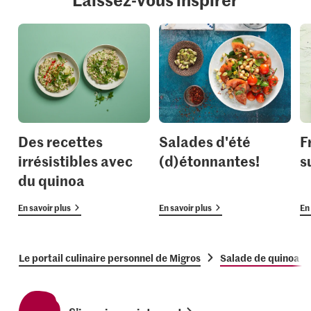
Des recettes
Salades d'été
F
irrésistibles avec
(d)étonnantes!
s
du quinoa
En savoir plus
En savoir plus
En 
Le portail culinaire personnel de Migros
Salade de quinoa au