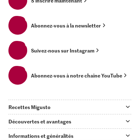
S’inscrire maintenant
Abonnez-vous à la newsletter
Suivez-nous sur Instagram
Abonnez-vous à notre chaîne YouTube
Recettes Migusto
App Migusto
Découvertes et avantages
Idées de menus
Trucs & astuces
Informations et généralités