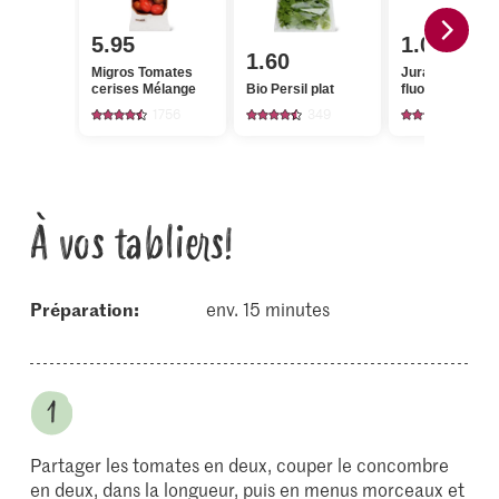
5.95
1.05
1.60
Migros Tomates
Jura Sel Sel iod
cerises Mélange
Bio Persil plat
fluoré
1756
349
1241
À vos tabliers!
Préparation:
env. 15 minutes
Partager les tomates en deux, couper le concombre
en deux, dans la longueur, puis en menus morceaux et