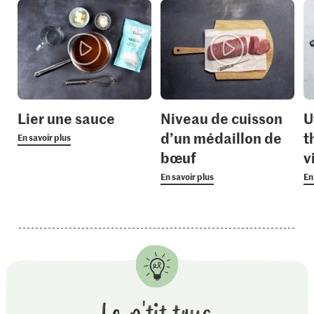
Lier une sauce
Niveau de cuisson
U
d’un médaillon de
t
En savoir plus
bœuf
v
En savoir plus
En