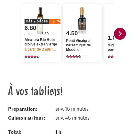
Dès 2 pièces
20%
6.80
4.50
au lieu de 8.50
1.80
Alnatura Bio Huile
Ponti Vinaigre
d’olive extra vierge
balsamique de
Migros Filet de
à partir de 2
articles,
Offre valable du 6.8 au 12.8.2026, jusqu’à épu
Modène
porc
125
111
103
À vos tabliers!
Préparation:
env. 15 minutes
cuisson au four:
env. 45 minutes
Total:
1 h