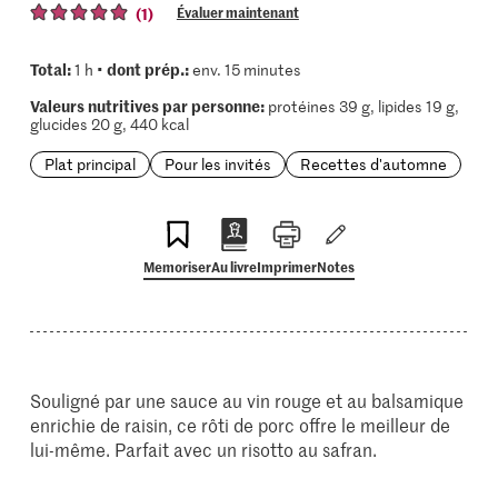
(1)
Évaluer maintenant
Total:
dont prép.:
1 h •
env. 15 minutes
Valeurs nutritives par personne:
protéines 39 g, lipides 19 g,
glucides 20 g, 440 kcal
Plat principal
Pour les invités
Recettes d'automne
Memoriser
Au livre
Imprimer
Notes
Souligné par une sauce au vin rouge et au balsamique
enrichie de raisin, ce rôti de porc offre le meilleur de
lui-même. Parfait avec un risotto au safran.