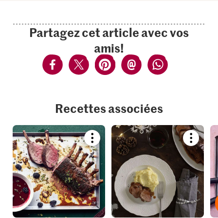
Partagez cet article avec vos
amis!
Recettes associées
Bookmark
Bookmar
recipe
recipe
or
or
add
add
it
it
to
to
your
your
collections.
collection