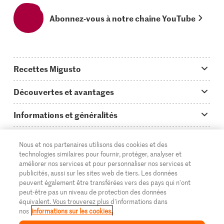
Abonnez-vous à notre chaîne YouTube
Recettes Migusto
App Migusto
Découvertes et avantages
Idées de menus
Trucs & astuces
Informations et généralités
Plats principaux
On en parle...
Questions concernant Migusto
Découvrir
Nous et nos partenaires utilisons des cookies et des
Simple & vite prêt
Tutoriels
Cuisiner avec Migusto
Supermarché
technologies similaires pour fournir, protéger, analyser et
améliorer nos services et pour personnaliser nos services et
Apéritif
FR
Glossaire des ingrédients
DE
IT
Service clientèle & contact
publicités, aussi sur les sites web de tiers. Les données
Migros Online
peuvent également être transférées vers des pays qui n'ont
Préparations au four
Login Migusto
peut-être pas un niveau de protection des données
Publicité
À propos de Migros
équivalent. Vous trouverez plus d'informations dans
Enfants & famille
nos
informations sur les cookies.
Magazine Migusto
Impressum
Magasins