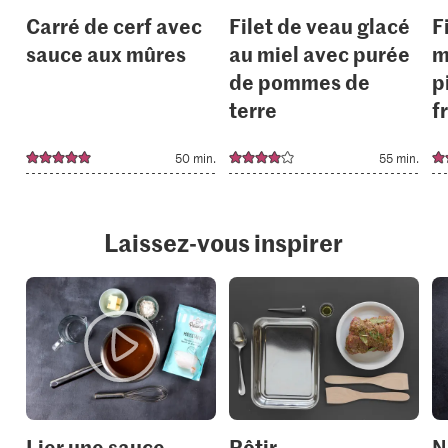
Carré de cerf avec
Filet de veau glacé
F
sauce aux mûres
au miel avec purée
m
de pommes de
p
terre
f
50 min.
55 min.
Laissez-vous inspirer
Lier une sauce
Rôtir
N