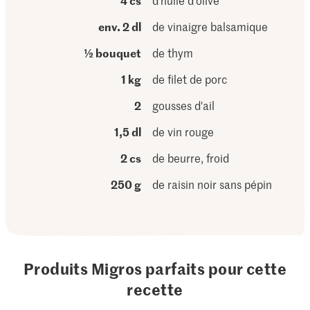
4 cs
d'huile d'olive
env. 2 dl
de vinaigre balsamique
½ bouquet
de thym
1 kg
de filet de porc
2
gousses d'ail
1,5 dl
de vin rouge
2 cs
de beurre, froid
250 g
de raisin noir sans pépin
Produits Migros parfaits pour cette
recette