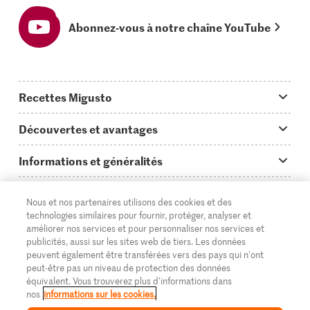
Abonnez-vous à notre chaîne YouTube
Recettes Migusto
App Migusto
Découvertes et avantages
Idées de menus
Trucs & astuces
Informations et généralités
Plats principaux
On en parle...
Questions concernant Migusto
Découvrir
Nous et nos partenaires utilisons des cookies et des
Simple & vite prêt
Tutoriels
Cuisiner avec Migusto
technologies similaires pour fournir, protéger, analyser et
Supermarché
améliorer nos services et pour personnaliser nos services et
Apéritif
FR
Glossaire des ingrédients
DE
IT
publicités, aussi sur les sites web de tiers. Les données
Service clientèle & contact
Migros Online
peuvent également être transférées vers des pays qui n'ont
Préparations au four
peut-être pas un niveau de protection des données
Login Migusto
Publicité
À propos de Migros
équivalent. Vous trouverez plus d'informations dans
nos
informations sur les cookies.
Enfants & famille
Magazine Migusto
Impressum
Magasins