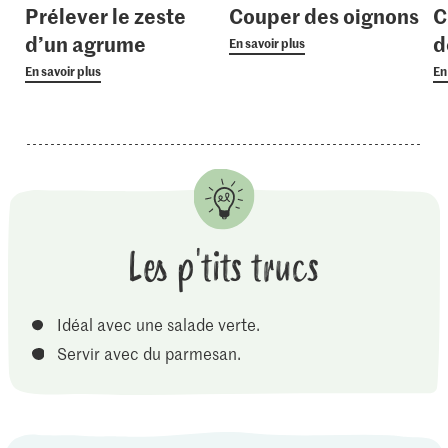
Prélever le zeste
Couper des oignons
C
d’un agrume
d
En savoir plus
En savoir plus
En
Les p'tits trucs
Idéal avec une salade verte.
Servir avec du parmesan.