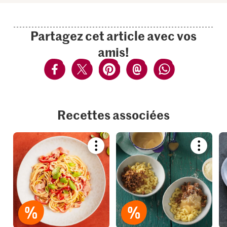
Partagez cet article avec vos
amis!
Recettes associées
Bookmark
Bookmar
recipe
recipe
or
or
add
add
it
it
to
to
your
your
collections.
collection