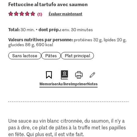
Fettuccine al tartufo avec saumon
(1)
Évaluer maintenant
Total:
dont prép.:
30 min. •
env. 30 minutes
Valeurs nutritives par personne:
protéines 32 g, lipides 20 g,
glucides 86 g, 690 kcal
Sans lactose
Pâtes
Plat principal
Memoriser
Au livre
Imprimer
Notes
Une sauce au vin blanc citronnée, du saumon, il n'y a
pas à dire, ce plat de pâtes à la truffe met les papilles
en fête. Qui plus est, il est vite fait.