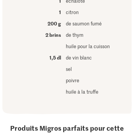
1
échalote
1
citron
200 g
de saumon fumé
2 brins
de thym
huile pour la cuisson
1,5 dl
de vin blanc
sel
poivre
huile à la truffe
Produits Migros parfaits pour cette