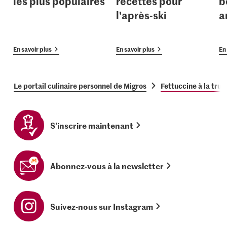
les plus populaires
recettes pour
b
l'après-ski
a
En savoir plus
En savoir plus
En 
Le portail culinaire personnel de Migros
Fettuccine à la tru
S’inscrire maintenant
Abonnez-vous à la newsletter
Suivez-nous sur Instagram