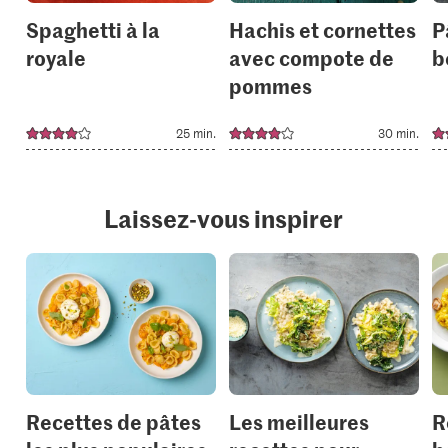
Spaghetti à la
Hachis et cornettes
P
royale
avec compote de
b
pommes
25 min.
30 min.
Laissez-vous inspirer
Recettes de pâtes
Les meilleures
R