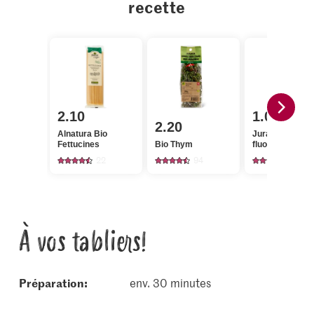
recette
2.10
1.05
2.20
Alnatura Bio
Jura Sel Sel iod
Fettucines
Bio Thym
fluoré
22
94
1242
À vos tabliers!
Préparation:
env. 30 minutes