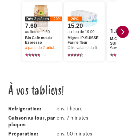
Dès 2 pièces
20%
20%
7.60
15.20
1.80
au lieu de 9.50
au lieu de 19.00
Bio Café moulu
Migros IP-SUISSE
M-Classic IP-
Espresso
Farine fleur
SUISSE Cristal
à partir de 2
articles,
Offre valable du 6.8 au 12.8.2026, jusqu’à épu
Offre valable du 6.8 au 12.8.2026, jusqu’à épuisement du stock.
Sucre fin crista
24
5
1146
À vos tabliers!
réfrigération:
env. 1 heure
cuisson au four, par
env. 7 minutes
plaque:
Préparation:
env. 50 minutes