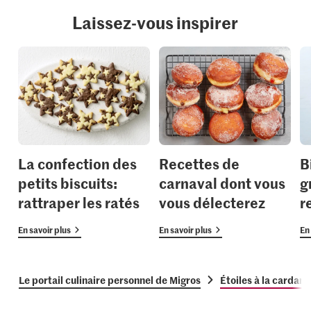
Laissez-vous inspirer
La confection des
Recettes de
B
petits biscuits:
carnaval dont vous
g
rattraper les ratés
vous délecterez
r
En savoir plus
En savoir plus
En 
Le portail culinaire personnel de Migros
Étoiles à la cardam