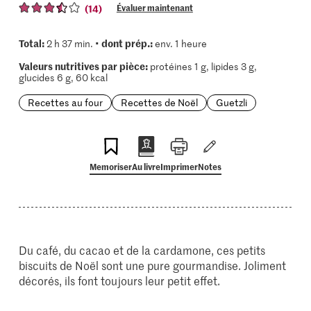
(14)
Évaluer maintenant
Total:
dont prép.:
2 h 37 min. •
env. 1 heure
Valeurs nutritives par pièce:
protéines 1 g, lipides 3 g,
glucides 6 g, 60 kcal
Recettes au four
Recettes de Noël
Guetzli
Memoriser
Au livre
Imprimer
Notes
Du café, du cacao et de la cardamone, ces petits
biscuits de Noël sont une pure gourmandise. Joliment
décorés, ils font toujours leur petit effet.