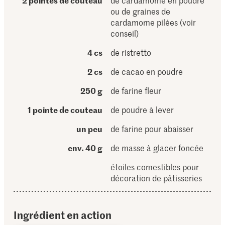
2 pointes de couteau
de cardamome en poudre
ou de graines de
cardamome pilées (voir
conseil)
4 cs
de ristretto
2 cs
de cacao en poudre
250 g
de farine fleur
1 pointe de couteau
de poudre à lever
un peu
de farine pour abaisser
env. 40 g
de masse à glacer foncée
étoiles comestibles pour
décoration de pâtisseries
Ingrédient en action