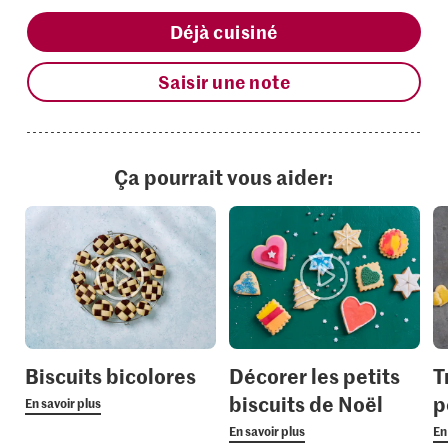
Déjà cuisiné
Saisir une note
Ça pourrait vous aider:
Biscuits bicolores
Décorer les petits
T
biscuits de Noël
p
En savoir plus
En savoir plus
En