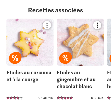
Recettes associées
Bookmark
Bookmar
recipe
recipe
or
or
add
add
it
it
to
to
your
your
collections.
collection
Étoiles au curcuma
Étoiles au
E
et à la courge
gingembre et au
a
chocolat blanc
b
2 h 40 min.
1 h 58 min.