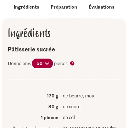
Ingrédients
Préparation
Évaluations
Ingrédients
Pâtisserie sucrée
Donne env.
50
pièces
170 g
de beurre, mou
80 g
de sucre
1 pincée
de sel