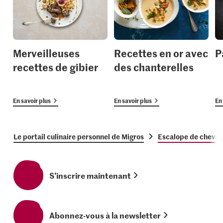
Merveilleuses
Recettes en or avec
P
recettes de gibier
des chanterelles
En savoir plus
En savoir plus
En 
Le portail culinaire personnel de Migros
Escalope de chevreu
S’inscrire maintenant
Abonnez-vous à la newsletter