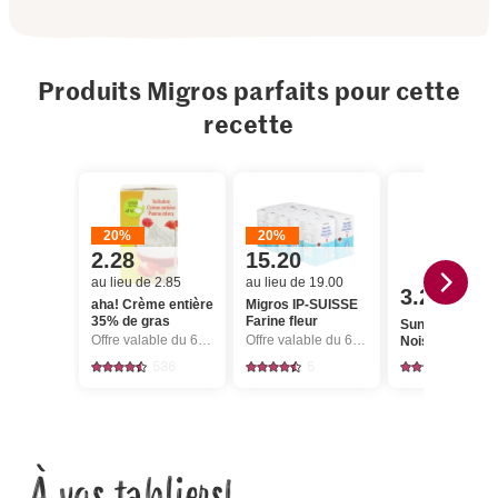
Produits Migros parfaits pour cette
recette
20%
20%
2.28
15.20
au lieu de 2.85
au lieu de 19.00
3.20
aha! Crème entière
Migros IP-SUISSE
35% de gras
Farine fleur
Sun Queen
Offre valable du 6.8 au 12.8.2026, jusqu’à épuisement du stock.
Offre valable du 6.8 au 12.8.2026, jusqu’à épuisement du stock.
Noisettes
536
5
263
À vos tabliers!