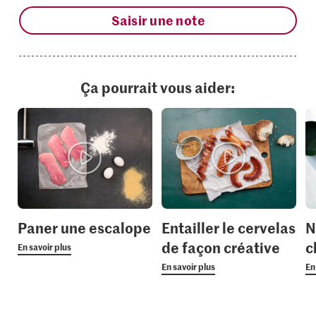
Saisir une note
Ça pourrait vous aider:
Paner une escalope
Entailler le cervelas
N
de façon créative
c
En savoir plus
En savoir plus
En