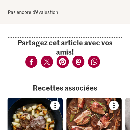
Pas encore d'évaluation
Partagez cet article avec vos
amis!
Recettes associées
Bookmark
Bookmar
recipe
recipe
or
or
add
add
it
it
to
to