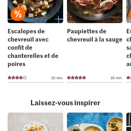
your
your
collections.
collection
Escalopes de
Paupiettes de
E
chevreuil avec
chevreuil à la sauge
c
confit de
s
chanterelles et de
c
poires
a
20 min.
30 min.
Laissez-vous inspirer