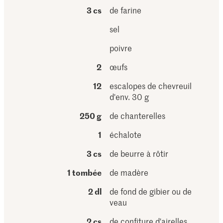
3 cs
de farine
sel
poivre
2
œufs
12
escalopes de chevreuil
d'env. 30 g
250 g
de chanterelles
1
échalote
3 cs
de beurre à rôtir
1 tombée
de madère
2 dl
de fond de gibier ou de
veau
2 cs
de confiture d'airelles