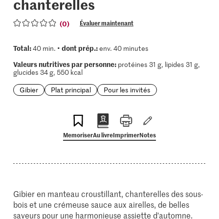
chanterelles
(0)
Évaluer maintenant
Total:
dont prép.:
40 min. •
env. 40 minutes
Valeurs nutritives par personne:
protéines 31 g, lipides 31 g,
glucides 34 g, 550 kcal
Gibier
Plat principal
Pour les invités
Memoriser
Au livre
Imprimer
Notes
Gibier en manteau croustillant, chanterelles des sous-
bois et une crémeuse sauce aux airelles, de belles
saveurs pour une harmonieuse assiette d'automne.