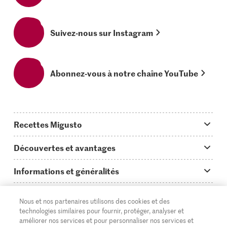
Suivez-nous sur Instagram
Abonnez-vous à notre chaîne YouTube
Recettes Migusto
App Migusto
Découvertes et avantages
Idées de menus
Trucs & astuces
Informations et généralités
Plats principaux
On en parle...
Questions concernant Migusto
Découvrir
Nous et nos partenaires utilisons des cookies et des
Simple & vite prêt
Tutoriels
Cuisiner avec Migusto
Supermarché
technologies similaires pour fournir, protéger, analyser et
améliorer nos services et pour personnaliser nos services et
Apéritif