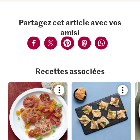
Partagez cet article avec vos
amis!
Recettes associées
Bookmark
Bookmar
recipe
recipe
or
or
add
add
it
it
to
to
your
your
collections.
collection