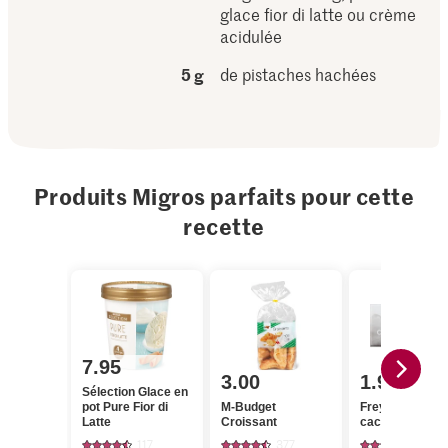
glace fior di latte ou crème
acidulée
5 g
de pistaches hachées
Produits Migros parfaits pour cette
recette
7.95
3.00
1.95
Sélection Glace en
pot Pure Fior di
M-Budget
Frey Crémant 
Latte
Croissant
cacao
117
377
220