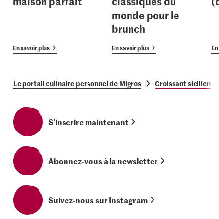
maison parfait
classiques du
(
monde pour le
brunch
En savoir plus
En savoir plus
En 
Le portail culinaire personnel de Migros
Croissant sicilien
S’inscrire maintenant
Abonnez-vous à la newsletter
Suivez-nous sur Instagram