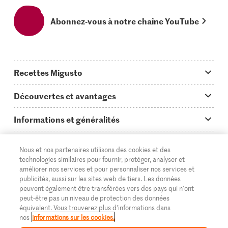
Abonnez-vous à notre chaîne YouTube
Recettes Migusto
App Migusto
Découvertes et avantages
Idées de menus
Trucs & astuces
Informations et généralités
Plats principaux
On en parle...
Questions concernant Migusto
Découvrir
Nous et nos partenaires utilisons des cookies et des
Simple & vite prêt
Tutoriels
Cuisiner avec Migusto
Supermarché
technologies similaires pour fournir, protéger, analyser et
améliorer nos services et pour personnaliser nos services et
Apéritif
FR
Glossaire des ingrédients
DE
IT
Service clientèle & contact
publicités, aussi sur les sites web de tiers. Les données
Migros Online
peuvent également être transférées vers des pays qui n'ont
Préparations au four
Login Migusto
peut-être pas un niveau de protection des données
Publicité
À propos de Migros
équivalent. Vous trouverez plus d'informations dans
Enfants & famille
nos
informations sur les cookies.
Magazine Migusto
Impressum
Magasins