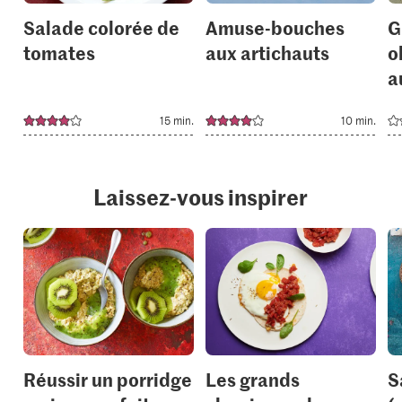
Salade colorée de
Amuse-bouches
G
tomates
aux artichauts
o
a
15 min.
10 min.
Laissez-vous inspirer
Réussir un porridge
Les grands
S