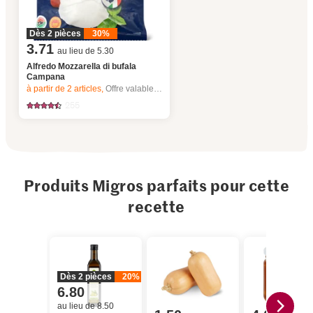
Dès 2 pièces
30%
3.71
au lieu de 5.30
Alfredo Mozzarella di bufala
Campana
à partir de 2
articles,
Offre valable du 6.8 au 12.8.2026, jusqu’à épuisement du stock.
255
Produits Migros parfaits pour cette
recette
Dès 2 pièces
20%
6.80
au lieu de 8.50