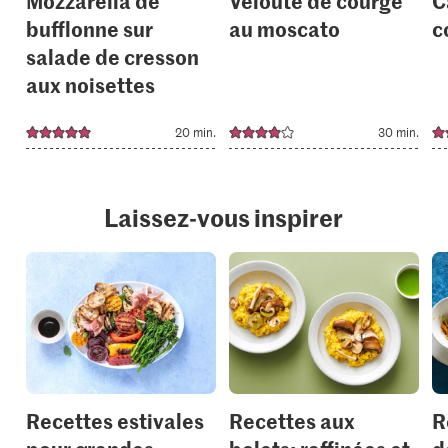
bufflonne sur
au moscato
c
salade de cresson
aux noisettes
20 min.
30 min.
Laissez-vous inspirer
Recettes estivales
Recettes aux
R