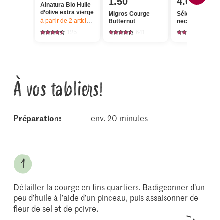
1.50
4.60
Alnatura Bio Huile
d’olive extra vierge
Migros Courge
Sélection Miel 
à partir de 2
articles,
Offre valable du 6.8 au 12.8.2026, jusqu’à épu
Butternut
nectar Orange
125
641
48
À vos tabliers!
Préparation:
env. 20 minutes
Détailler la courge en fins quartiers. Badigeonner d’un
peu d’huile à l’aide d’un pinceau, puis assaisonner de
fleur de sel et de poivre.