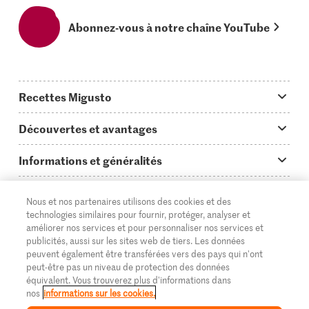
Abonnez-vous à notre chaîne YouTube
Recettes Migusto
App Migusto
Découvertes et avantages
Idées de menus
Trucs & astuces
Informations et généralités
Plats principaux
On en parle...
Questions concernant Migusto
Découvrir
Nous et nos partenaires utilisons des cookies et des
Simple & vite prêt
Tutoriels
Cuisiner avec Migusto
Supermarché
technologies similaires pour fournir, protéger, analyser et
améliorer nos services et pour personnaliser nos services et
Apéritif
FR
Glossaire des ingrédients
DE
IT
Service clientèle & contact
publicités, aussi sur les sites web de tiers. Les données
Migros Online
peuvent également être transférées vers des pays qui n'ont
Préparations au four
Login Migusto
peut-être pas un niveau de protection des données
Publicité
À propos de Migros
équivalent. Vous trouverez plus d'informations dans
Enfants & famille
nos
informations sur les cookies.
Magazine Migusto
Impressum
Magasins