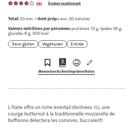
(9)
Évaluer maintenant
Total:
dont prép.:
20 min. •
env. 20 minutes
Valeurs nutritives par personne:
protéines 10 g, lipides 25 g,
glucides 8 g, 300 kcal
Sans gluten
Végétarien
Entrée
Memoriser
Au livre
Imprimer
Notes
L’Italie offre un riche éventail d’entrées. Ici, une
courge butternut à la traditionnelle mozzarella de
bufflonne délectera les convives. Succulent!