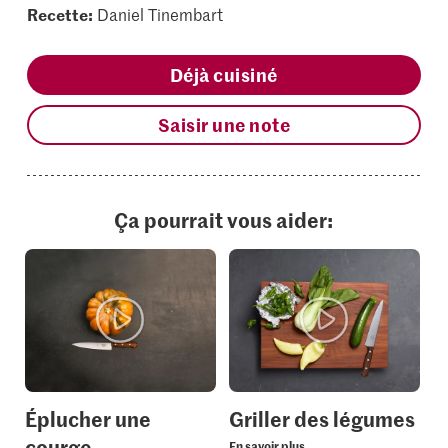
Recette:
Daniel Tinembart
Déjà cuisiné
Saisir une note
Ça pourrait vous aider:
Éplucher une
Griller des légumes
courge
En savoir plus