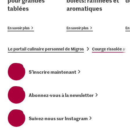
pour grandes
bolets: raffinées et
d
tablées
aromatiques
En savoir plus
En savoir plus
En 
Le portail culinaire personnel de Migros
Courge rissolée ave
S’inscrire maintenant
Abonnez-vous à la newsletter
Suivez-nous sur Instagram