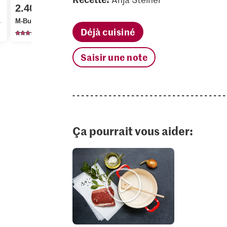
1.20
2.00
2.40
Optigal De la région
Migros Ch
M-Budget Lardons
Pilons de poulet
de Paris bl
Déjà cuisiné
1819
60
11
Saisir une note
Ça pourrait vous aider: