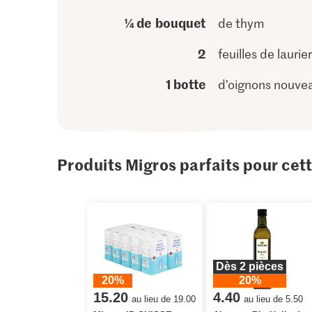
¼ de bouquet
de thym
2
feuilles de laurier
1 botte
d’oignons nouve
Produits Migros parfaits pour cet
Dès 2 pièces
20%
20%
15.20
4.40
au lieu de 19.00
au lieu de 5.50