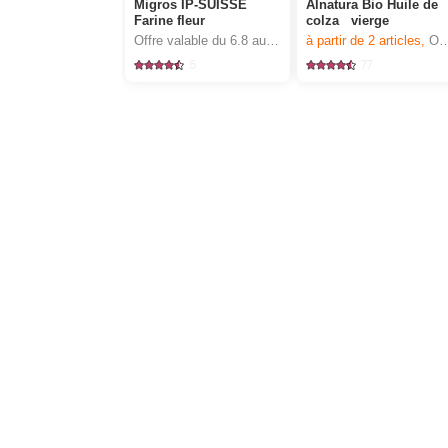
Migros IP-SUISSE
Alnatura Bio Huile de
Farine fleur
colza vierge
Offre valable du 6.8 au 12.8.2026, jusqu’à épuisement du stock.
à partir de 2
articles,
Offre valable du 6.8 au 12.8.2026, jusqu’à épuisement du stock.
5
77