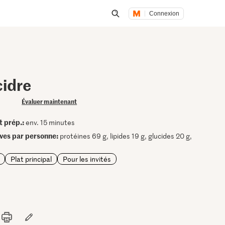
Connexion
Lancer une recherche
cidre
Évaluer maintenant
t prép.:
env. 15 minutes
ives par personne:
protéines 69 g, lipides 19 g, glucides 20 g,
Plat principal
Pour les invités