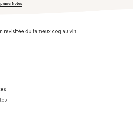
primer
Notes
on revisitée du fameux coq au vin
tes
tes