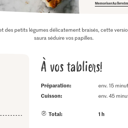
Memoriser
Au livre
Im
et des petits légumes délicatement braisés, cette versi
saura séduire vos papilles.
À vos tabliers!
Préparation:
env. 15 minu
cuisson:
env. 45 minu
Total:
1 h