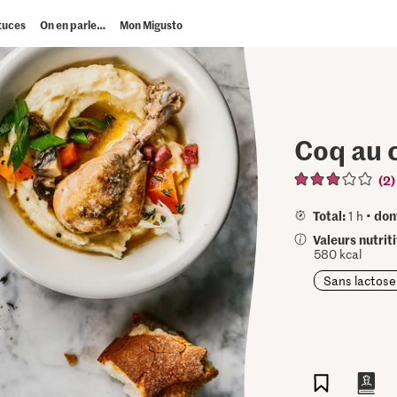
tuces
On en parle…
Mon Migusto
Coq au 
(2)
Total:
don
1 h •
Valeurs nutrit
580 kcal
Sans lactose