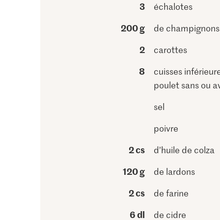
3
échalotes
200 g
de champignons 
2
carottes
8
cuisses inférieur
poulet sans ou 
sel
poivre
2 cs
d’huile de colza
120 g
de lardons
2 cs
de farine
6 dl
de cidre