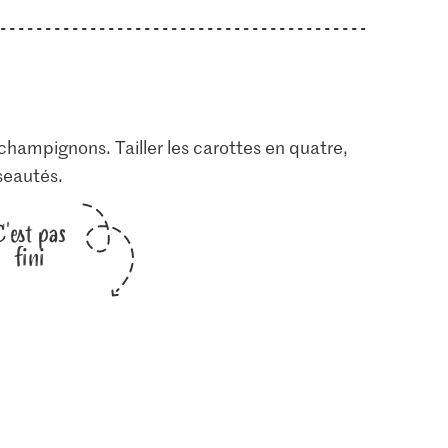
champignons. Tailler les carottes en quatre,
seautés.
C'est pas
fini