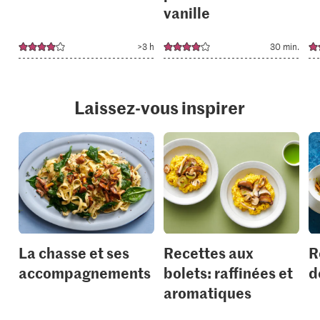
vanille
>3 h
30 min.
Laissez-vous inspirer
La chasse et ses
Recettes aux
R
accompagnements
bolets: raffinées et
d
aromatiques