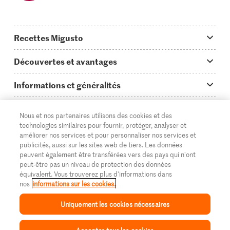
Recettes Migusto
App Migusto
Découvertes et avantages
Idées de menus
Trucs & astuces
Informations et généralités
Plats principaux
On en parle...
Questions concernant Migusto
Découvrir
Nous et nos partenaires utilisons des cookies et des
Simple & vite prêt
Tutoriels
Cuisiner avec Migusto
Supermarché
technologies similaires pour fournir, protéger, analyser et
améliorer nos services et pour personnaliser nos services et
Apéritif
FR
Glossaire des ingrédients
DE
IT
Service clientèle & contact
publicités, aussi sur les sites web de tiers. Les données
Migros Online
peuvent également être transférées vers des pays qui n'ont
Préparations au four
Login Migusto
peut-être pas un niveau de protection des données
Publicité
À propos de Migros
équivalent. Vous trouverez plus d'informations dans
Enfants & famille
nos
informations sur les cookies.
Magazine Migusto
Impressum
Magasins
© 2026 La Fédération des coopératives Migros
Uniquement les cookies nécessaires
Toutes les recettes
Concours
Mentions légales
Cumulus