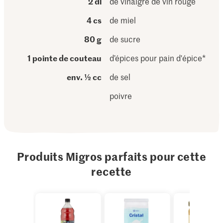
2 dl
de vinaigre de vin rouge
4 cs
de miel
80 g
de sucre
1 pointe de couteau
d’épices pour pain d'épice*
env. ½ cc
de sel
poivre
Produits Migros parfaits pour cette
recette