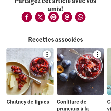
Partagez cet article avec vos
amis!
Recettes associées
Bookmark
Bookmar
recipe
recipe
or
or
add
add
it
it
to
to
your
your
collections.
collection
Chutney de figues
Confiture de
C
pruneaux à la
v