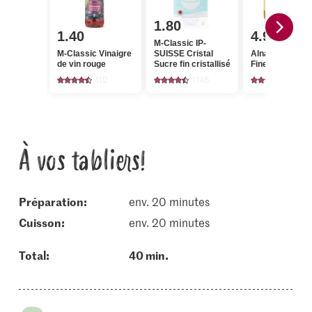
1.80
1.40
4.95
M-Classic IP-
M-Classic Vinaigre
SUISSE Cristal
Alnatura Bio Mi
de vin rouge
Sucre fin cristallisé
Fine fleur
112
1146
158
À vos tabliers!
Préparation:
env. 20 minutes
cuisson:
env. 20 minutes
Total:
40 min.