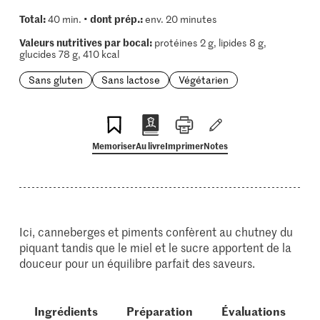
Total:
dont prép.:
40 min. •
env. 20 minutes
Valeurs nutritives par bocal:
protéines 2 g, lipides 8 g,
glucides 78 g, 410 kcal
Sans gluten
Sans lactose
Végétarien
Memoriser
Au livre
Imprimer
Notes
Ici, canneberges et piments confèrent au chutney du
piquant tandis que le miel et le sucre apportent de la
douceur pour un équilibre parfait des saveurs.
Ingrédients
Préparation
Évaluations