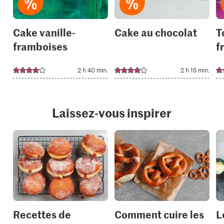
Cake vanille-
Cake au chocolat
T
framboises
f
2 h 40 min.
2 h 15 min.
Laissez-vous inspirer
Recettes de
Comment cuire les
L