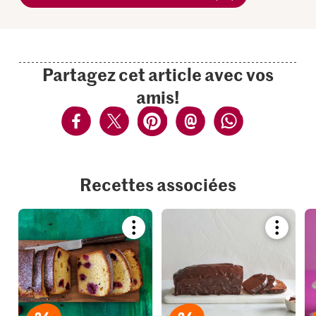
Partagez cet article avec vos
amis!
Recettes associées
Bookmark
Bookmar
recipe
recipe
or
or
add
add
it
it
to
to
your
your
collections.
collection