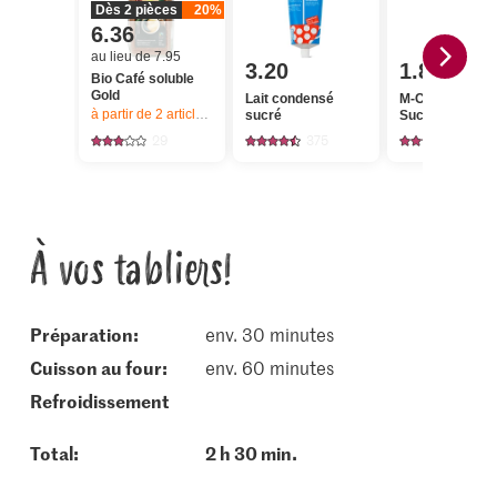
Dès 2 pièces
20%
6.36
au lieu de 7.95
3.20
1.80
Bio Café soluble
Gold
Lait condensé
M-Classic Crist
à partir de 2
articles,
Offre valable du 6.8 au 12.8.2026, jusqu’à épu
sucré
Sucre fin crista
29
375
1146
À vos tabliers!
Préparation:
env. 30 minutes
cuisson au four:
env. 60 minutes
refroidissement
Total:
2 h 30 min.