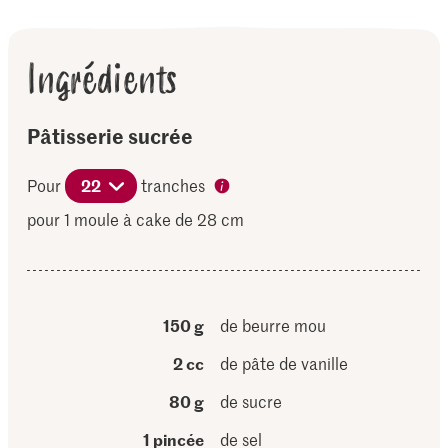
Ingrédients
Pâtisserie sucrée
Pour
22
tranches
pour 1 moule à cake de 28 cm
150 g
de beurre mou
2 cc
de pâte de vanille
80 g
de sucre
1 pincée
de sel