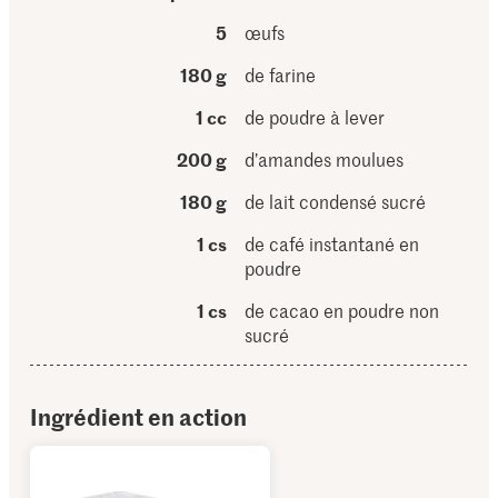
5
œufs
180 g
de farine
1 cc
de poudre à lever
200 g
d’amandes moulues
180 g
de lait condensé sucré
1 cs
de café instantané en
poudre
1 cs
de cacao en poudre non
sucré
Ingrédient en action