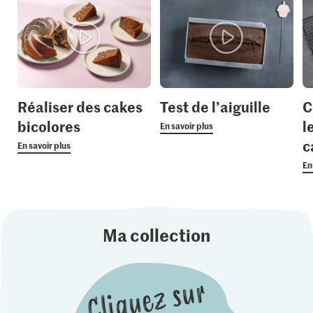
Réaliser des cakes
Test de l’aiguille
C
bicolores
l
En savoir plus
c
En savoir plus
En
Ma collection