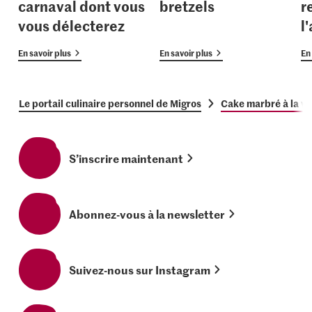
carnaval dont vous
bretzels
r
vous délecterez
l
En savoir plus
En savoir plus
En 
Le portail culinaire personnel de Migros
Cake marbré à la va
S’inscrire maintenant
Abonnez-vous à la newsletter
Suivez-nous sur Instagram