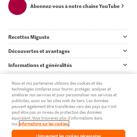
Abonnez-vous à notre chaîne YouTube
Recettes Migusto
App Migusto
Découvertes et avantages
Idées de menus
Trucs & astuces
Informations et généralités
Plats principaux
On en parle...
Questions concernant Migusto
Découvrir
Nous et nos partenaires utilisons des cookies et des
Simple & vite prêt
Tutoriels
Cuisiner avec Migusto
Supermarché
technologies similaires pour fournir, protéger, analyser et
améliorer nos services et pour personnaliser nos services et
Apéritif
FR
Glossaire des ingrédients
DE
IT
Service clientèle & contact
publicités, aussi sur les sites web de tiers. Les données
Migros Online
peuvent également être transférées vers des pays qui n'ont
Préparations au four
Login Migusto
peut-être pas un niveau de protection des données
Publicité
À propos de Migros
équivalent. Vous trouverez plus d'informations dans
Enfants & famille
nos
informations sur les cookies.
Magazine Migusto
Impressum
Magasins
© 2026 La Fédération des coopératives Migros
Uniquement les cookies nécessaires
Toutes les recettes