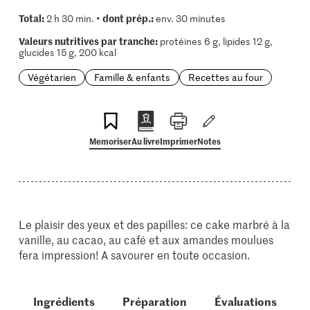
Total:
dont prép.:
2 h 30 min. •
env. 30 minutes
Valeurs nutritives par tranche:
protéines 6 g, lipides 12 g,
glucides 15 g, 200 kcal
Végétarien
Famille & enfants
Recettes au four
Memoriser
Au livre
Imprimer
Notes
Le plaisir des yeux et des papilles: ce cake marbré à la
vanille, au cacao, au café et aux amandes moulues
fera impression! A savourer en toute occasion.
Ingrédients
Préparation
Évaluations