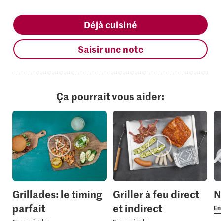
Déjà cuisiné
Saisir une note
Ça pourrait vous aider:
Grillades: le timing
Griller à feu direct
N
parfait
et indirect
En