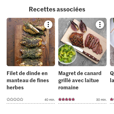
Recettes associées
Bookmark
Bookmar
recipe
recipe
or
or
add
add
it
it
to
to
your
your
collections.
collection
Filet de dinde en
Magret de canard
Q
manteau de fines
grillé avec laitue
l
herbes
romaine
40 min.
30 min.