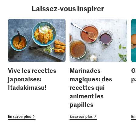
Laissez-vous inspirer
Vive les recettes
Marinades
G
japonaises:
magiques: des
p
Itadakimasu!
recettes qui
animent les
papilles
En savoir plus
En savoir plus
En 