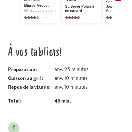
Saitaku Simply
Migros Avocat
St. Sever Poitrine
Japanese Miso
Offre valable du 6.8 au 12.8.2026, jusqu’à épuisement du stock.
de canard
Soup Original
4607
95
60
À vos tabliers!
Préparation:
env. 25 minutes
cuisson au gril :
env. 10 minutes
repos de la viande:
env. 10 minutes
Total:
45 min.