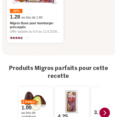
20%
1.28
au lieu de 1.60
Migros Buns pour hamburger
précoupés
Offre valable du 6.8 au 12.8.2026, jusqu’à épuisement du stock.
199
Produits Migros parfaits pour cette
recette
1 francs
1.00
3.70
au lieu de
4.25
undefined