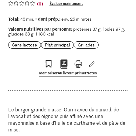
(0)
Évaluer maintenant
Total:
dont prép.:
45 min. •
env. 25 minutes
Valeurs nutritives par personne:
protéines 37 g, lipides 97 g,
glucides 38 g, 1 180 kcal
Sans lactose
Plat principal
Grillades
Memoriser
Au livre
Imprimer
Notes
Le burger grande classe! Garni avec du canard, de
l'avocat et des oignons puis affiné avec une
mayonnaise à base d'huile de carthame et de pâte de
miso.