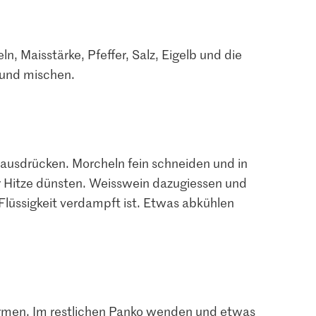
n, Maisstärke, Pfeffer, Salz, Eigelb und die
 und mischen.
usdrücken. Morcheln fein schneiden und in
er Hitze dünsten. Weisswein dazugiessen und
 Flüssigkeit verdampft ist. Etwas abkühlen
2.80
Saitaku Simply
1.60
feffer Rosa
Japanese Panko
formen. Im restlichen Panko wenden und etwas
Migros Bundzwiebeln
crunchy breadcrumbs