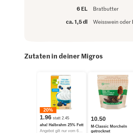
6 EL
Bratbutter
ca. 1,5 dl
Weisswein oder 
Zutaten in deiner Migros
20%
1.96
10.50
statt 2.45
aha! Halbrahm 25% Fett
M-Classic Morcheln
Angebot gilt nur vom 6.8. bis 12.8.2026, solange Vorrat.
getrocknet