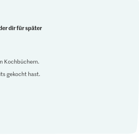
er dir für später
len Kochbüchern.
ts gekocht hast.