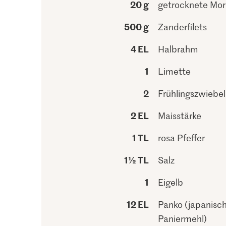
20 g
getrocknete Mor
500 g
Zanderfilets
4 EL
Halbrahm
1
Limette
2
Frühlingszwiebe
2 EL
Maisstärke
1 TL
rosa Pfeffer
1½ TL
Salz
1
Eigelb
12 EL
Panko (japanisc
Paniermehl)