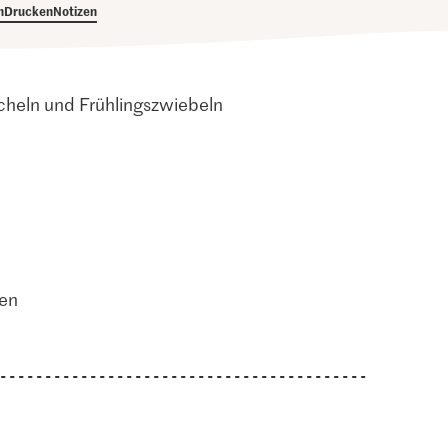
h
Drucken
Notizen
rcheln und Frühlingszwiebeln
ten