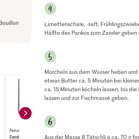
Bouillon
Limettenschale, -saft, Frühlingszwiebel
Hälfte des Pankos zum Zander geben
Morcheln aus dem Wasser heben und a
etwas Butter ca. 5 Minuten bei klein
ca. 15 Minuten köcheln lassen, bis die
lassen und zur Fischmasse geben.
1.05
3.95
Aktueller Tagespreis
Jura Sel Salz jodiert &
M-Classic P
Aus der Masse 8 Tätschli à ca. 70 g 
Zanderfilet Zucht
fluoridiert
ganz