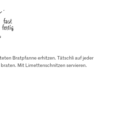
2612
170
fast
fertig
teten Bratpfanne erhitzen. Tätschli auf jeder
n braten. Mit Limettenschnitzen servieren.