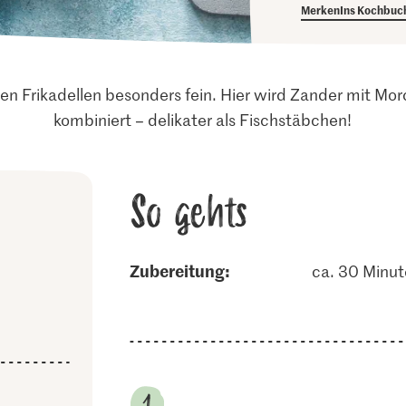
Merken
Ins Kochbuc
den Frikadellen besonders fein. Hier wird Zander mit Mo
kombiniert – delikater als Fischstäbchen!
So gehts
Zubereitung:
ca. 30 Minu