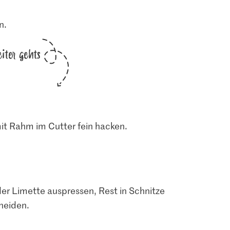
n.
iter gehts
it Rahm im Cutter fein hacken.
er Limette auspressen, Rest in Schnitze
neiden.