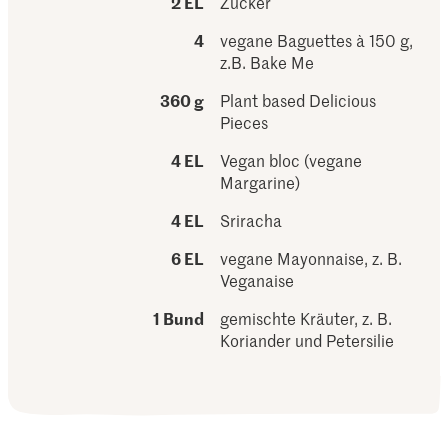
2 EL
Zucker
4
vegane Baguettes à 150 g,
z.B. Bake Me
360 g
Plant based Delicious
Pieces
4 EL
Vegan bloc (vegane
Margarine)
4 EL
Sriracha
6 EL
vegane Mayonnaise, z. B.
Veganaise
1 Bund
gemischte Kräuter, z. B.
Koriander und Petersilie