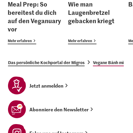
Meal Prep: So
Wie man
B
bereitest du dich
Laugenbretzel
auf den Veganuary
gebacken kriegt
vor
Mehr erfahren
Mehr erfahren
Me
Das persönliche Kochportal der Migros
Vegane Bánh mì
Jetzt anmelden
Abonniere den Newsletter
Folge uns auf Instagram