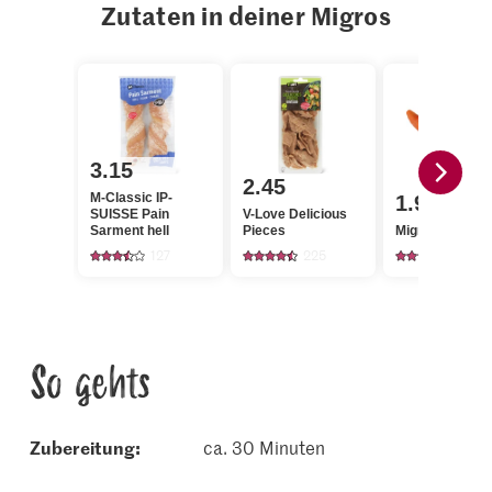
Zutaten in deiner Migros
3.15
2.45
M-Classic IP-
1.95
SUISSE Pain
V-Love Delicious
Sarment hell
Pieces
Migros Karotte
127
225
4247
So gehts
Zubereitung:
ca. 30 Minuten