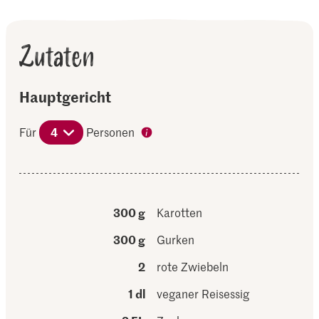
Zutaten
Hauptgericht
Für
4
Personen
300 g
Karotten
300 g
Gurken
2
rote Zwiebeln
1 dl
veganer Reisessig