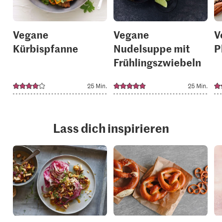
Vegane
Vegane
V
Kürbispfanne
Nudelsuppe mit
P
Frühlingszwiebeln
25 Min.
25 Min.
Lass dich inspirieren