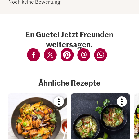
Noch keine Bewertung
En Guete! Jetzt Freunden
weitersagen.
Ähnliche Rezepte
Bookmark
Bookmar
recipe
recipe
or
or
add
add
it
it
to
to
your
your
collections.
collection