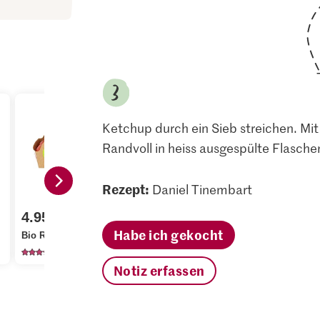
Ketchup durch ein Sieb streichen. Mi
Randvoll in heiss ausgespülte Flasche
Rezept:
Daniel Tinembart
2.30
0.45
4.95
Migros Rohzucker aus
M-Classic 
Habe ich gekocht
Bio Rispentomaten
Zuckerrohr grob
gemahlen
186
432
13
Notiz erfassen