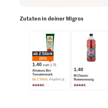
Zutaten in deiner Migros
ab 2 Stück
20%
1.40
statt 1.75
1.40
Alnatura Bio
Tomatenmark
M-Classic
ab 2
Stück,
Angebot gilt nur vom 6.8. bis 12.8.2026, solange Vorrat.
Rotweinessig
274
110