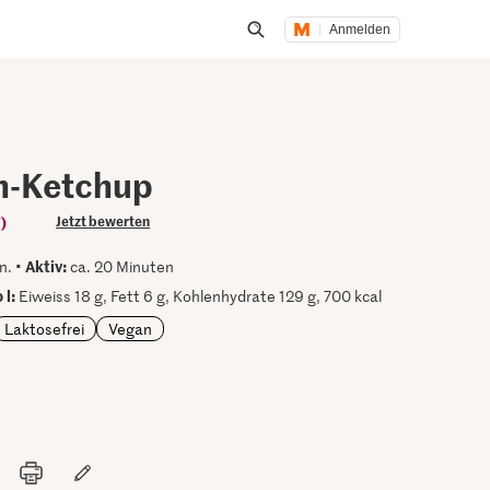
Anmelden
Suche öffnen
n-Ketchup
)
Jetzt bewerten
Aktiv:
n. •
ca. 20 Minuten
 l:
Eiweiss 18 g, Fett 6 g, Kohlenhydrate 129 g, 700 kcal
Laktosefrei
Vegan