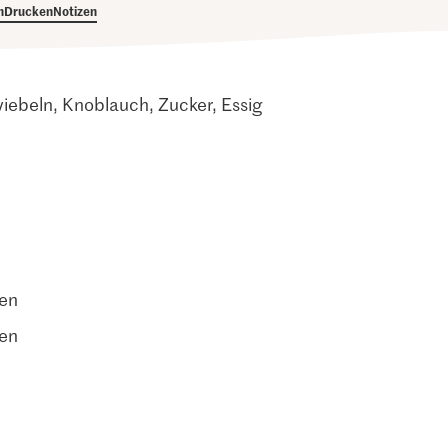
h
Drucken
Notizen
iebeln, Knoblauch, Zucker, Essig
ten
ten