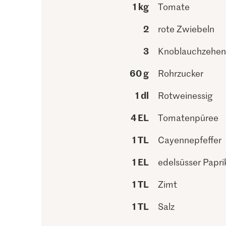
1 kg
Tomate
2
rote Zwiebeln
3
Knoblauchzehen
60 g
Rohrzucker
1 dl
Rotweinessig
4 EL
Tomatenpüree
1 TL
Cayennepfeffer
1 EL
edelsüsser Papri
1 TL
Zimt
1 TL
Salz