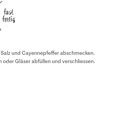
fast
fertig
t Salz und Cayennepfeffer abschmecken.
n oder Gläser abfüllen und verschliessen.
1.05
1.20
Zimt
Jura Sel Salz jodiert &
M-Classic Paprika
fluoridiert
edelsüss
5
1242
285