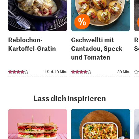
it
it
to
to
your
your
collections.
collection
Reblochon-
Gschwellti mit
R
Kartoffel-Gratin
Cantadou, Speck
S
und Tomaten
1 Std. 10 Min.
30 Min.
Lass dich inspirieren