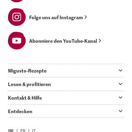
Folge uns auf Instagram
Abonniere den YouTube-Kanal
Migusto-Rezepte
Migusto App
Lesen & profitieren
Was koche ich heute?
Tipps & Tricks
Kontakt & Hilfe
Hauptgerichte
Storys
Fragen zu Migusto
Entdecken
Schnelle & einfache Rezepte
How to-Videos
Infos zum Kochen mit Migusto
Supermarkt
Apéro & Fingerfood
DE
Glossar
FR
IT