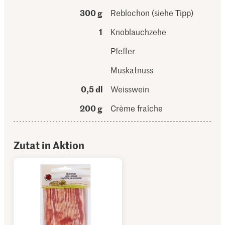
300 g
Reblochon (siehe Tipp)
1
Knoblauchzehe
Pfeffer
Muskatnuss
0,5 dl
Weisswein
200 g
Crème fraîche
Zutat in Aktion