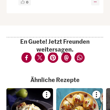
0
En Guete! Jetzt Freunden
weitersagen.
Ähnliche Rezepte
Bookmark
Bookmar
recipe
recipe
or
or
add
add