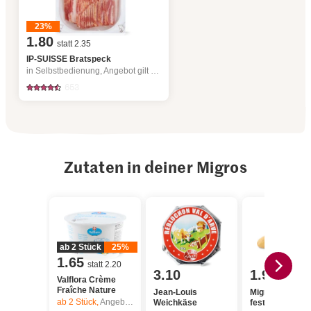
23%
1.80
statt 2.35
IP-SUISSE Bratspeck
in Selbstbedienung, Angebot gilt nur vom 6.8. bis 12.8.2026, solange Vorrat.
653
Zutaten in deiner Migros
ab 2 Stück
25%
1.65
statt 2.20
3.10
1.95
Valflora Crème
Fraîche Nature
Jean-Louis
Migros Kartoffe
ab 2
Stück,
Angebot gilt nur vom 6.8. bis 12.8.2026, solange Vorrat.
Weichkäse
festkochend