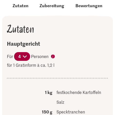
Zutaten
Zubereitung
Bewertungen
Zutaten
Hauptgericht
Für
4
Personen
für 1 Gratinform à ca. 1,2 l
1 kg
festkochende Kartoffeln
Salz
150 g
Specktranchen