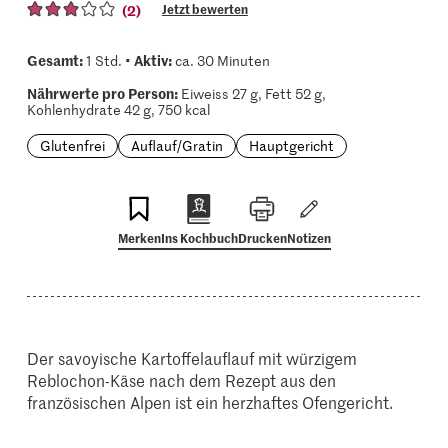
(2)
Jetzt bewerten
Gesamt:
Aktiv:
1 Std. •
ca. 30 Minuten
Nährwerte pro Person:
Eiweiss 27 g, Fett 52 g,
Kohlenhydrate 42 g, 750 kcal
Glutenfrei
Auflauf/Gratin
Hauptgericht
Merken
Ins Kochbuch
Drucken
Notizen
Der savoyische Kartoffelauflauf mit würzigem
Reblochon-Käse nach dem Rezept aus den
französischen Alpen ist ein herzhaftes Ofengericht.