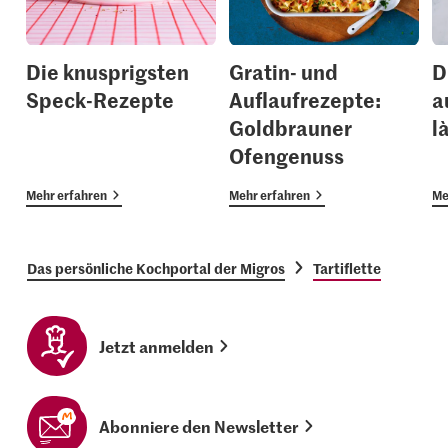
Die knusprigsten
Gratin- und
D
Speck-Rezepte
Auflaufrezepte:
a
Goldbrauner
là
Ofengenuss
Mehr erfahren
Mehr erfahren
Me
Das persönliche Kochportal der Migros
Tartiflette
Jetzt anmelden
Abonniere den Newsletter