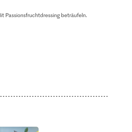
it Passionsfruchtdressing beträufeln.
3.95
1.05
io Honig
Patissier Pistazien
Jura Sel Salz jodiert &
gehackt
fluoridiert
8
103
1236