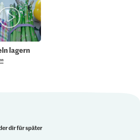
ln lagern
en
er dir für später