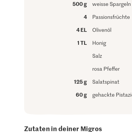
500 g
weisse Spargeln
4
Passionsfrüchte
4 EL
Olivenöl
1 TL
Honig
Salz
rosa Pfeffer
125 g
Salatspinat
60 g
gehackte Pistaz
Zutaten in deiner Migros