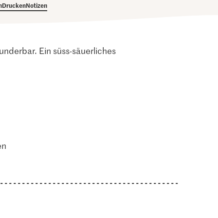
h
Drucken
Notizen
nderbar. Ein süss-säuerliches
en