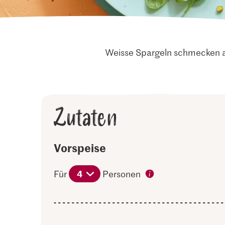
Weisse Spargeln schmecken au
Zutaten
Vorspeise
4
Für
Personen