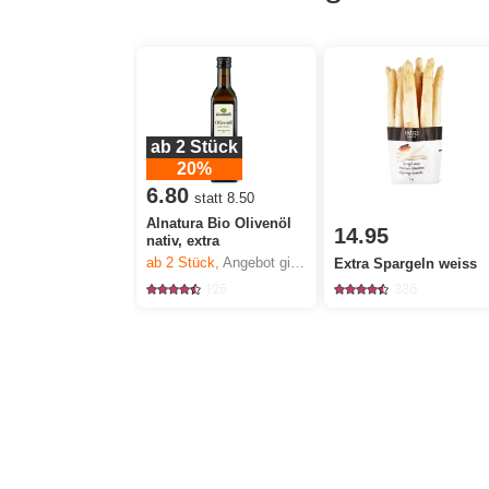
ab 2 Stück
20%
6.80
statt 8.50
Alnatura Bio Olivenöl
14.95
nativ, extra
ab 2
Stück,
Angebot gilt nur vom 6.8. bis 12.8.2026, solange Vorrat.
Extra Spargeln weiss
125
336