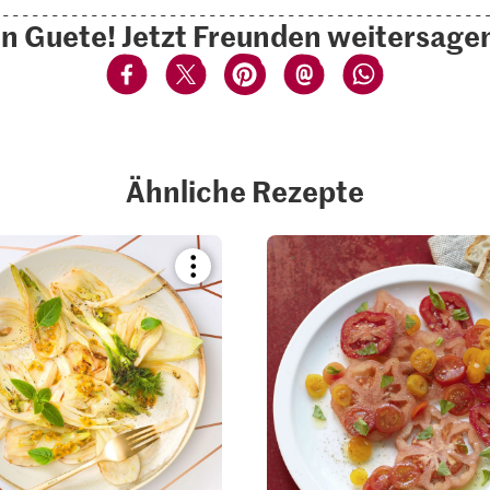
n Guete! Jetzt Freunden weitersage
Ähnliche Rezepte
Bookmark
recipe
or
add
it
to
your
collections.