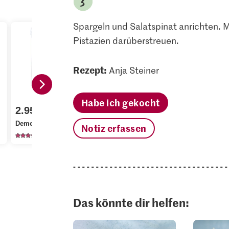
Spargeln und Salatspinat anrichten. M
Pistazien darüberstreuen.
Rezept:
Anja Steiner
Habe ich gekocht
4.95
2.95
1.40
Alnatura B
Demeter Baby Spinat
Extra Passionsfrucht
Feine Blüte
Notiz erfassen
169
599
15
Das könnte dir helfen: