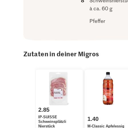
8
Schweinsnierstüc
à ca. 60 g
Pfeffer
Zutaten in deiner Migros
2.85
IP-SUISSE
1.40
Schweinsplätzli
Nierstück
M-Classic Apfelessig