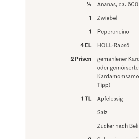
½
Ananas, ca. 600
1
Zwiebel
1
Peperoncino
4 EL
HOLL-Rapsöl
2 Prisen
gemahlener Ka
oder gemörserte
Kardamomsamen
Tipp)
1 TL
Apfelessig
Salz
Zucker nach Bel