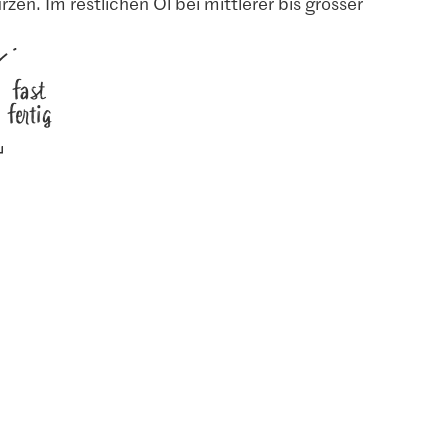
zen. Im restlichen Öl bei mittlerer bis grosser
35
137
435
fast
fertig