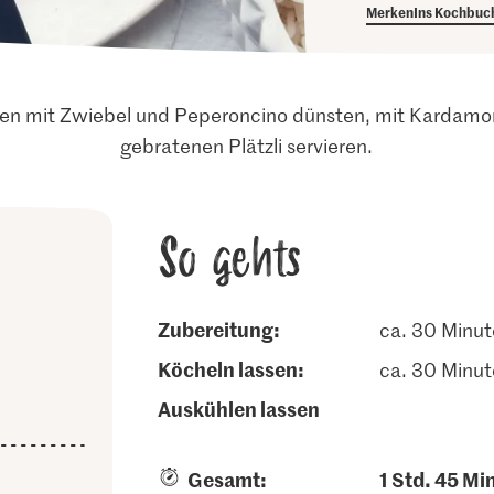
Merken
Ins Kochbuc
chen mit Zwiebel und Peperoncino dünsten, mit Kardam
gebratenen Plätzli servieren.
So gehts
Zubereitung:
ca. 30 Minu
köcheln lassen:
ca. 30 Minu
auskühlen lassen
Gesamt:
1 Std. 45 Mi