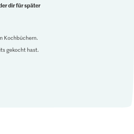
er dir für später
len Kochbüchern.
ts gekocht hast.