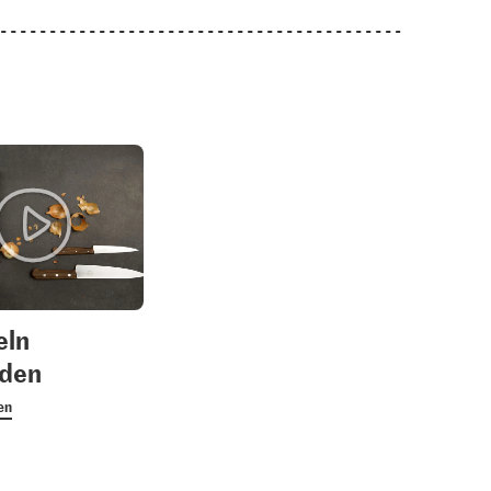
eln
iden
en