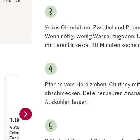
kplätzli,
½ des Öls erhitzen. Zwiebel und Pepe
Wenn nötig, wenig Wasser zugeben. Un
mittlerer Hitze ca. 30 Minuten köcheln
Pfanne vom Herd ziehen. Chutney mit
abschmecken. Bei einer sauren Anana
Auskühlen lassen.
1.80
2.30
1.05
M-Classic IP-SUISSE
Cristal Feinkristall-
Migros Ananas
Jura Sel Sa
Zucker
Crownless
fluoridiert