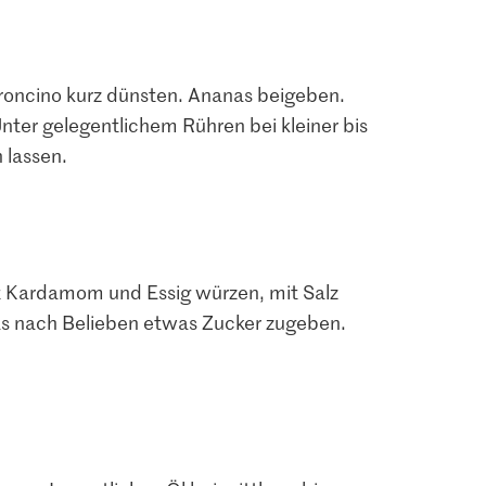
roncino kurz dünsten. Ananas beigeben.
ter gelegentlichem Rühren bei kleiner bis
 lassen.
 Kardamom und Essig würzen, mit Salz
s nach Belieben etwas Zucker zugeben.
2.80
1.40
lz jodiert &
M-Classic Pfeffer
Nachfüllbeutel
Migros Peperoncini rot