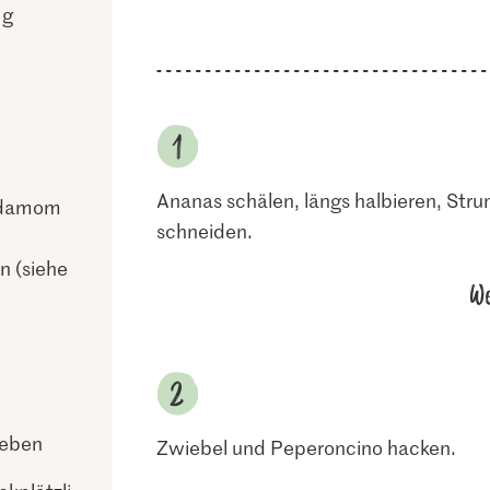
 g
Ananas schälen, längs halbieren, Stru
rdamom
schneiden.
 (siehe
We
ieben
Zwiebel und Peperoncino hacken.