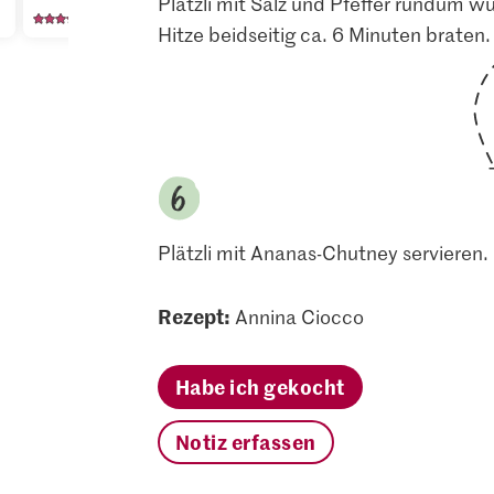
Plätzli mit Salz und Pfeffer rundum wür
1137
227
12
Hitze beidseitig ca. 6 Minuten braten.
Plätzli mit Ananas-Chutney servieren.
Rezept:
Annina Ciocco
Habe ich gekocht
Notiz erfassen