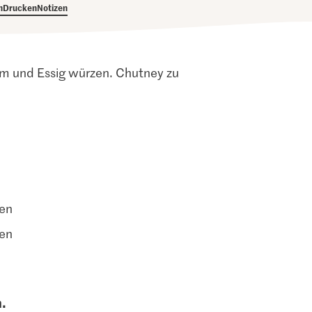
h
Drucken
Notizen
om und Essig würzen. Chutney zu
ten
ten
n.