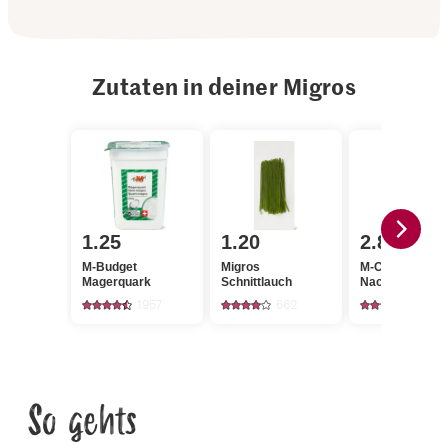
Zutaten in deiner Migros
1.25
1.20
2.80
M-Budget
Migros
M-Classic Pfeff
Magerquark
Schnittlauch
Nachfüllbeutel
1957
662
137
So gehts