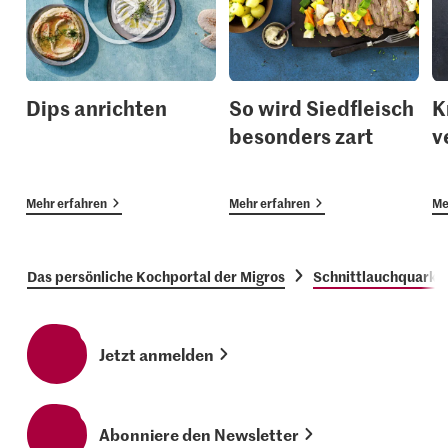
Dips anrichten
So wird Siedfleisch
K
besonders zart
v
Mehr erfahren
Mehr erfahren
Me
Das persönliche Kochportal der Migros
Schnittlauchquark
Jetzt anmelden
Abonniere den Newsletter