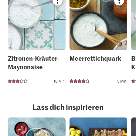
Bookmark
Bookmar
recipe
recipe
or
or
add
add
it
it
to
to
your
your
collections.
collection
Zitronen-Kräuter-
Meerrettichquark
B
Mayonnaise
K
10 Min.
5 Min.
Lass dich inspirieren