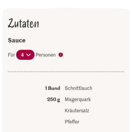
Zutaten
Sauce
Für
4
Personen
1 Bund
Schnittlauch
250 g
Magerquark
Kräutersalz
Pfeffer