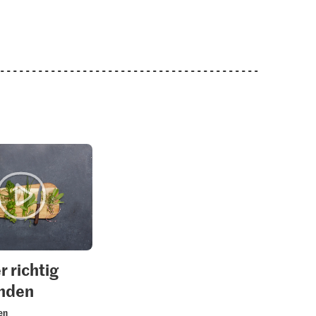
1.20
1.05
M-Classic
Jura Sel Salz jodiert &
agerquark
Zitronenpfeffer
fluoridiert
58
27
1242
r richtig
nden
en