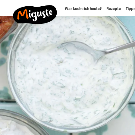
Was koche ich heute?
Rezepte
Tipps