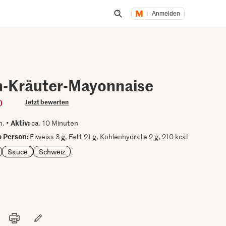
Anmelden
Suche öffnen
n-Kräuter-Mayonnaise
)
Jetzt bewerten
Aktiv:
n. •
ca. 10 Minuten
 Person:
Eiweiss 3 g, Fett 21 g, Kohlenhydrate 2 g, 210 kcal
Sauce
Schweiz