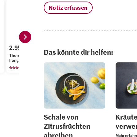
Notiz erfassen
2.95
Das könnte dir helfen:
2.95
1.25
Thomy Mayonnaise à la
française
Bio Zitronen
M-Budget M
1247
1351
19
Schale von
Kräute
Zitrusfrüchten
verwe
abreiben
Mehr erfahr