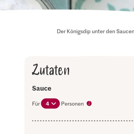
Der Königsdip unter den Saucen:
Zutaten
Sauce
4
Für
Personen