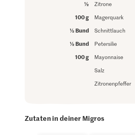
½
Zitrone
100 g
Magerquark
½ Bund
Schnittlauch
½ Bund
Petersilie
100 g
Mayonnaise
Salz
Zitronenpfeffer
Zutaten in deiner Migros