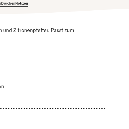
h
Drucken
Notizen
h und Zitronenpfeffer. Passt zum
en