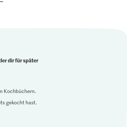
er dir für später
len Kochbüchern.
ts gekocht hast.