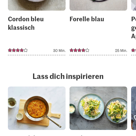
Cordon bleu
Forelle blau
P
klassisch
g
A
30 Min.
25 Min.
Lass dich inspirieren