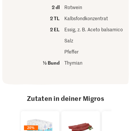
2 dl
Rotwein
2 TL
Kalbsfondkonzentrat
2 EL
Essig, z. B. Aceto balsamico
Salz
Pfeffer
½ Bund
Thymian
Zutaten in deiner Migros
20%