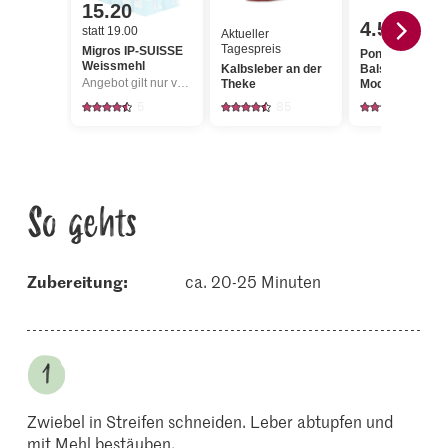
15.20
4.50
statt 19.00
Aktueller
Tagespreis
Migros IP-SUISSE
Ponti Aceto
Weissmehl
Kalbsleber an der
Balsamico di
Angebot gilt nur vom 6.8. bis 12.8.2026, solange Vorrat.
Theke
Modena
5
85
112
So gehts
Zubereitung:
ca. 20-25 Minuten
Zwiebel in Streifen schneiden. Leber abtupfen und
mit Mehl bestäuben.