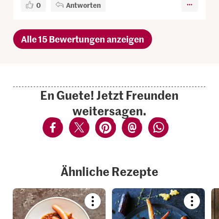
0
Antworten
Alle 15 Bewertungen anzeigen
En Guete! Jetzt Freunden
weitersagen.
Ähnliche Rezepte
Bookmark
Bookmar
recipe
recipe
or
or