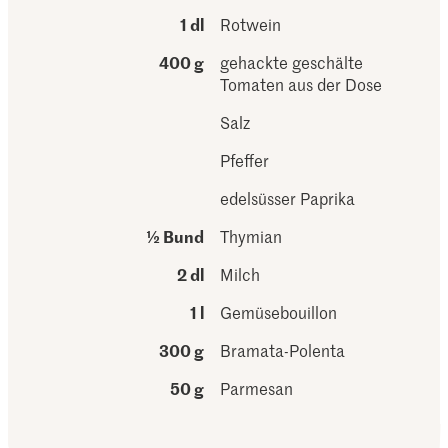
1 dl
Rotwein
400 g
gehackte geschälte
Tomaten aus der Dose
Salz
Pfeffer
edelsüsser Paprika
½ Bund
Thymian
2 dl
Milch
1 l
Gemüsebouillon
300 g
Bramata-Polenta
50 g
Parmesan