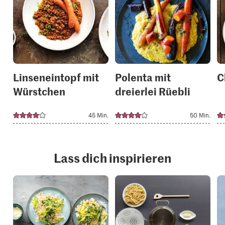
add
add
it
it
to
to
your
your
collections.
collection
Linseneintopf mit
Polenta mit
C
Würstchen
dreierlei Rüebli
45 Min.
50 Min.
Lass dich inspirieren