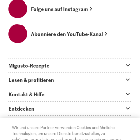
Folge uns auf Instagram
Abonniere den YouTube-Kanal
Migusto-Rezepte
Migusto App
Lesen & profitieren
Was koche ich heute?
Tipps & Tricks
Kontakt & Hilfe
Hauptgerichte
Storys
Fragen zu Migusto
Entdecken
Schnelle & einfache Rezepte
How to-Videos
Infos zum Kochen mit Migusto
Supermarkt
Wir und unsere Partner verwenden Cookies und ähnliche
Apéro & Fingerfood
DE
Glossar
FR
IT
Kontakt
Migros Online
Technologien, um unsere Dienste bereitzustellen, zu
schützen, zu analysieren und zu verbessern sowie um unsere