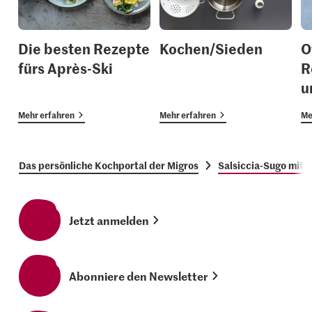
Die besten Rezepte
Kochen/Sieden
O
fürs Après-Ski
R
u
Mehr erfahren
Mehr erfahren
Me
Das persönliche Kochportal der Migros
Salsiccia-Sugo mit 
Jetzt anmelden
Abonniere den Newsletter