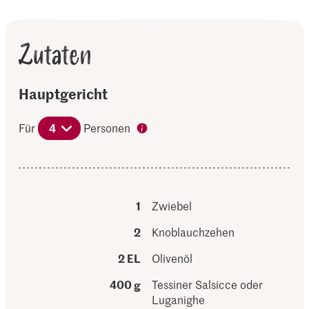
Zutaten
Hauptgericht
Für
4
Personen
1
Zwiebel
2
Knoblauchzehen
2 EL
Olivenöl
400 g
Tessiner Salsicce oder
Luganighe