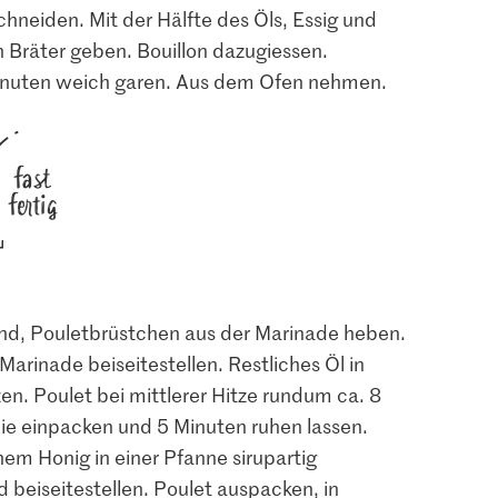
hneiden. Mit der Hälfte des Öls, Essig und
n Bräter geben. Bouillon dazugiessen.
inuten weich garen. Aus dem Ofen nehmen.
fast
fertig
sind, Pouletbrüstchen aus der Marinade heben.
arinade beiseitestellen. Restliches Öl in
en. Poulet bei mittlerer Hitze rundum ca. 8
ie einpacken und 5 Minuten ruhen lassen.
4.00
2.30
hem Honig in einer Pfanne sirupartig
Knorr Gemüsebouillon
Migros Rohzucker aus
Sojasauce
Würfel
Zuckerrohr grob
 beiseitestellen. Poulet auspacken, in