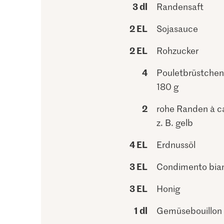
3 dl
Randensaft
2 EL
Sojasauce
2 EL
Rohzucker
4
Pouletbrüstchen
180 g
2
rohe Randen à c
z. B. gelb
4 EL
Erdnussöl
3 EL
Condimento bia
3 EL
Honig
1 dl
Gemüsebouillon