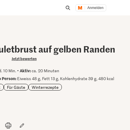
Anmelden
Suche öffnen
uletbrust auf gelben Randen
Jetzt bewerten
Aktiv:
. 10 Min. •
ca. 20 Minuten
 Person:
Eiweiss 48 g, Fett 13 g, Kohlenhydrate 39 g, 480 kcal
t
Für Gäste
Winterrezepte