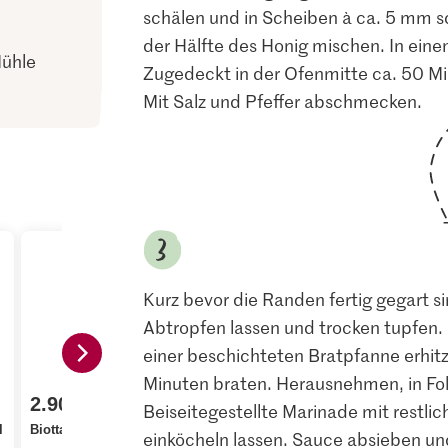
schälen und in Scheiben à ca. 5 mm sc
der Hälfte des Honig mischen. In eine
Mühle
Zugedeckt in der Ofenmitte ca. 50 M
Mit Salz und Pfeffer abschmecken.
Kurz bevor die Randen fertig gegart 
Abtropfen lassen und trocken tupfen. M
einer beschichteten Bratpfanne erhitz
Minuten braten. Herausnehmen, in Fol
2.80
2.90
3.15
Beiseitegestellte Marinade mit restlic
M-Classic Pfeffer
l
Biotta Bio Randensaft
schwarz
Kikkoman 
einköcheln lassen. Sauce absieben und