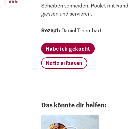
189
104
21
Scheiben schneiden. Poulet mit Rand
giessen und servieren.
Rezept:
Daniel Tinembart
Habe ich gekocht
Notiz erfassen
Das könnte dir helfen: