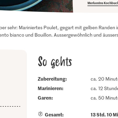
Merken
Ins Kochbuc
aber sehr: Mariniertes Poulet, gegart mit gelben Randen 
nto bianco und Bouillon. Aussergewöhnlich und äusser
So gehts
Zubereitung:
ca. 20 Minu
marinieren:
ca. 12 Stund
garen:
ca. 50 Minu
Gesamt:
13 Std. 10 M