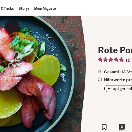
 & Tricks
Storys
Mein Migusto
Rote Po
(1)
Gesamt:
13 Std
Nährwerte pro
Hauptgerich