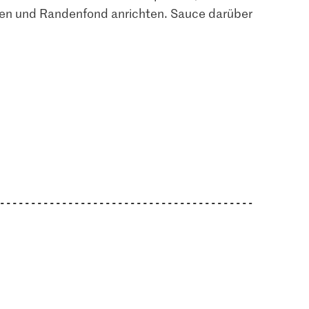
8
174
431
en und Randenfond anrichten. Sauce darüber