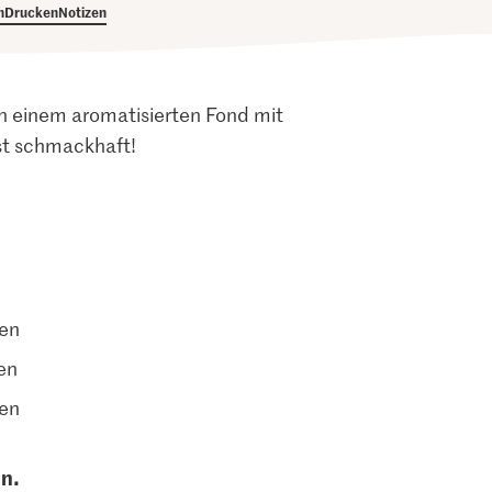
h
Drucken
Notizen
in einem aromatisierten Fond mit
st schmackhaft!
ten
en
ten
in.