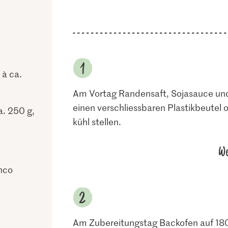
 à ca.
Am Vortag Randensaft, Sojasauce und
einen verschliessbaren Plastikbeutel
a. 250 g,
kühl stellen.
We
nco
Am Zubereitungstag Backofen auf 180