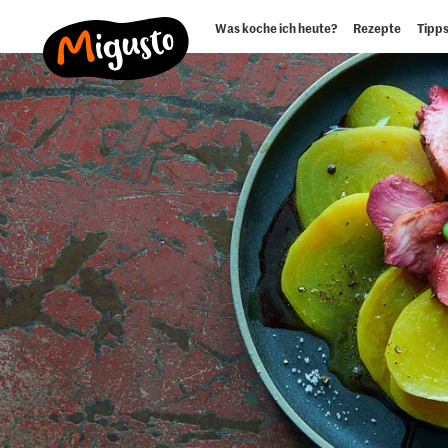
Was koche ich heute?
Rezepte
Tipps