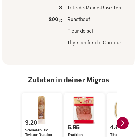
8
Tête-de-Moine-Rosetten
200 g
Roastbeef
Fleur de sel
Thymian für die Garnitur
Zutaten in deiner Migros
3.20
5.95
4.60
Steinofen Bio
Twister Rustico
Tradition
Tête de moine