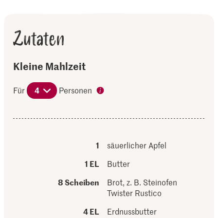
Zutaten
Kleine Mahlzeit
Für
4
Personen
1
säuerlicher Apfel
1 EL
Butter
8 Scheiben
Brot, z. B. Steinofen
Twister Rustico
4 EL
Erdnussbutter