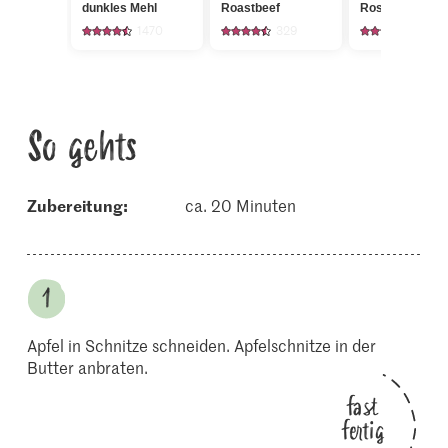
dunkles Mehl
Roastbeef
Rosetten
1470
329
522
So gehts
Zubereitung:
ca. 20 Minuten
Apfel in Schnitze schneiden. Apfelschnitze in der
Butter anbraten.
fast
fertig