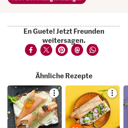
En Guete! Jetzt Freunden
weitersagen.
Ähnliche Rezepte
Bookmark
Bookmar
recipe
recipe
or
or
add
add
it
it
to
to
your
your
collections.
collection