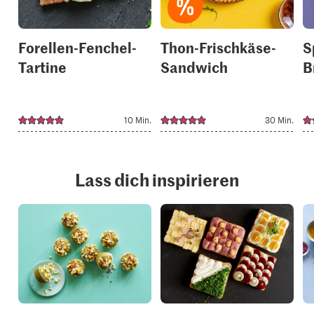
Forellen-Fenchel-
Thon-Frischkäse-
S
Tartine
Sandwich
B
10 Min.
30 Min.
Lass dich inspirieren