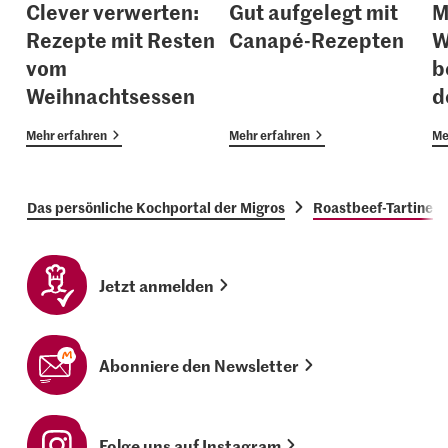
Clever verwerten:
Gut aufgelegt mit
M
Rezepte mit Resten
Canapé-Rezepten
W
vom
b
Weihnachtsessen
d
Mehr erfahren
Mehr erfahren
Me
Das persönliche Kochportal der Migros
Roastbeef-Tartine
Jetzt anmelden
Abonniere den Newsletter
Folge uns auf Instagram