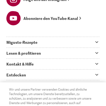
Abonniere den YouTube-Kanal
Migusto-Rezepte
Migusto App
Lesen & profitieren
Was koche ich heute?
Tipps & Tricks
Kontakt & Hilfe
Hauptgerichte
Storys
Fragen zu Migusto
Entdecken
Schnelle & einfache Rezepte
How to-Videos
Infos zum Kochen mit Migusto
Supermarkt
Wir und unsere Partner verwenden Cookies und ähnliche
Apéro & Fingerfood
DE
Glossar
FR
IT
Kontakt
Migros Online
Technologien, um unsere Dienste bereitzustellen, zu
schützen, zu analysieren und zu verbessern sowie um unsere
Backen
Migusto Login
Mediadaten Werbetreibende
Über die Migros
Dienste und Werbungen zu personalisieren, auch auf