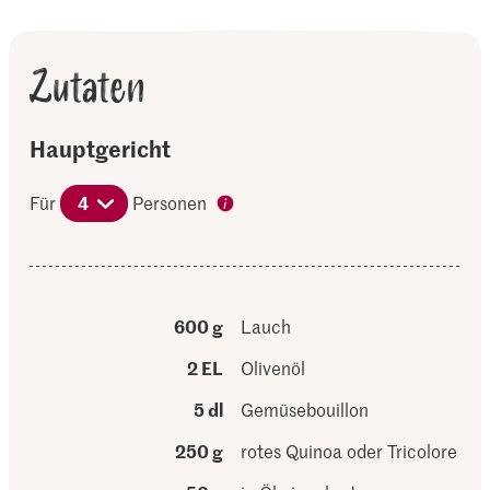
Zutaten
Hauptgericht
Für
4
Personen
600 g
Lauch
2 EL
Olivenöl
5 dl
Gemüsebouillon
250 g
rotes Quinoa oder Tricolore