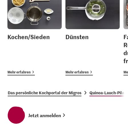
Kochen/Sieden
Dünsten
F
R
d
f
Mehr erfahren
Mehr erfahren
Me
Das persönliche Kochportal der Migros
Quinoa-Lauch-Pilaw
Jetzt anmelden