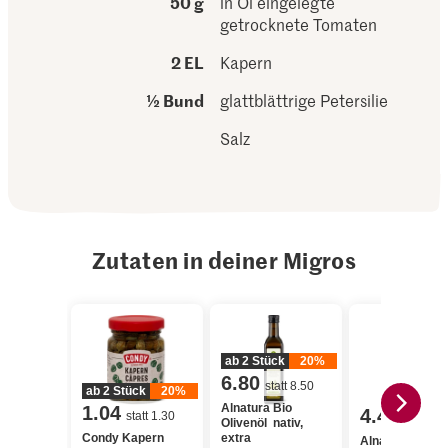
50 g
in Öl eingelegte
getrocknete Tomaten
2 EL
Kapern
½ Bund
glattblättrige Petersilie
Salz
Zutaten in deiner Migros
ab 2 Stück
20%
6.80
statt 8.50
ab 2 Stück
20%
Alnatura Bio
1.04
4.45
statt 1.30
Olivenöl nativ,
Condy Kapern
extra
Alnatura Bio