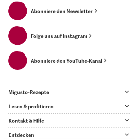
Abonniere den Newsletter
Folge uns auf Instagram
Abonniere den YouTube-Kanal
Migusto-Rezepte
Migusto App
Lesen & profitieren
Was koche ich heute?
Tipps & Tricks
Kontakt & Hilfe
Hauptgerichte
Storys
Fragen zu Migusto
Entdecken