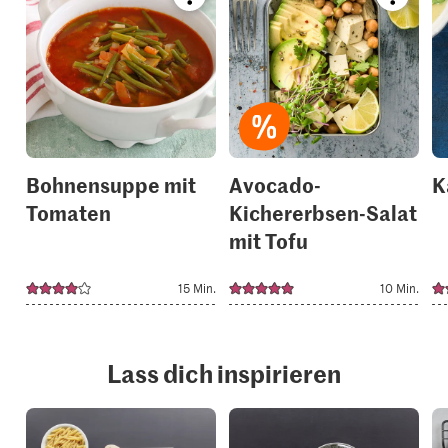
Bookmark
Bookmar
recipe
recipe
or
or
add
add
it
it
to
to
your
your
collections.
collection
Bohnensuppe mit
Avocado-
K
Tomaten
Kichererbsen-Salat
mit Tofu
15 Min.
10 Min.
Lass dich inspirieren