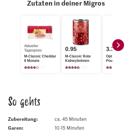
Zutaten in deiner Migros
Aktueller
0.95
3.30
Tagespreis
M-Classic Cheddar
M-Classic Rote
Optigal
8 Monate
Kidneybohnen
Pouletschnitzel
88
554
1315
So gehts
Zubereitung:
ca. 45 Minuten
garen:
10-15 Minuten