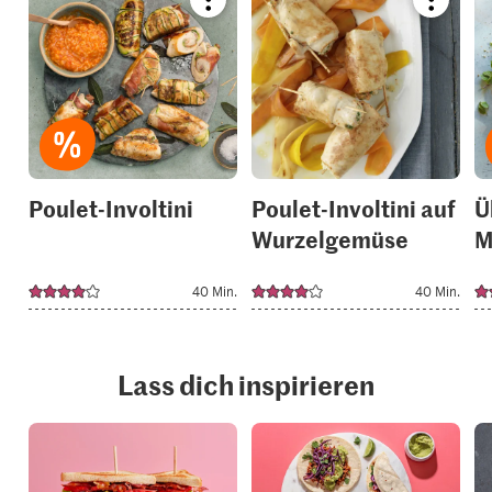
Bookmark
Bookmar
recipe
recipe
or
or
add
add
it
it
to
to
your
your
collections.
collection
Poulet-Involtini
Poulet-Involtini auf
Ü
Wurzelgemüse
M
40 Min.
40 Min.
Lass dich inspirieren