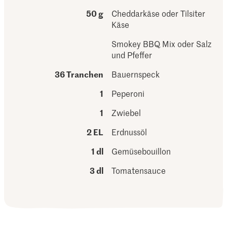
50 g
Cheddarkäse oder Tilsiter
Käse
Smokey BBQ Mix oder Salz
und Pfeffer
36 Tranchen
Bauernspeck
1
Peperoni
1
Zwiebel
2 EL
Erdnussöl
1 dl
Gemüsebouillon
3 dl
Tomatensauce