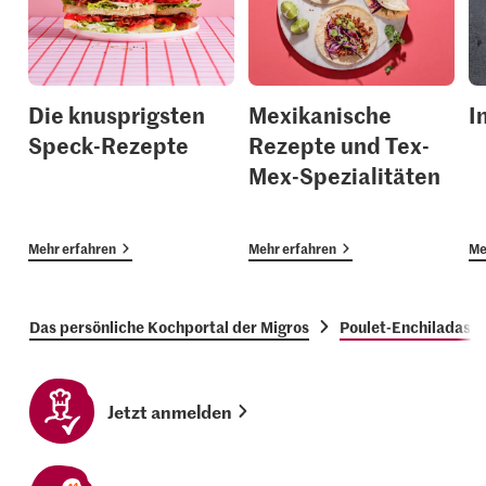
Die knusprigsten
Mexikanische
I
Speck-Rezepte
Rezepte und Tex-
Mex-Spezialitäten
Mehr erfahren
Mehr erfahren
Me
Das persönliche Kochportal der Migros
Poulet-Enchiladas
Jetzt anmelden