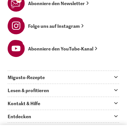
Abonniere den Newsletter
Folge uns auf Instagram
Abonniere den YouTube-Kanal
Migusto-Rezepte
Migusto App
Lesen & profitieren
Was koche ich heute?
Tipps & Tricks
Kontakt & Hilfe
Hauptgerichte
Storys
Fragen zu Migusto
Entdecken
Schnelle & einfache Rezepte
How to-Videos
Infos zum Kochen mit Migusto
Supermarkt