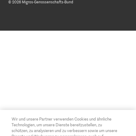
© 2026 Migros-Genossenschafts-Bund
Alle Rezeptkategorien
Wettbewerbe
Rechtliche Hinweise
Cumulus
Datenschutz
Migros-Magazin
Cookie-Einstellungen
Famigros
AGBs
Migipedia
Credits für Fotografen/Agenturen
Migros Engagement
Migros Bank
Wir und unsere Partner verwenden Cookies und ähnliche
Technologien, um unsere Dienste bereitzustellen, zu
schützen, zu analysieren und zu verbessern sowie um unsere