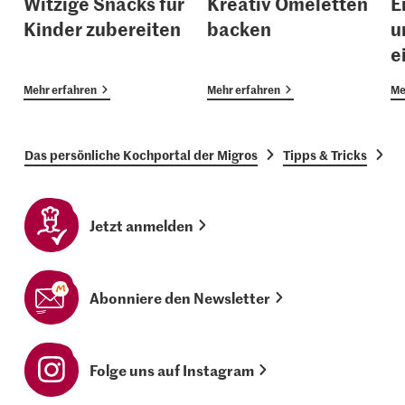
Witzige Snacks für
Kreativ Omeletten
E
Kinder zubereiten
backen
u
e
Mehr erfahren
Mehr erfahren
Me
Das persönliche Kochportal der Migros
Tipps & Tricks
H
Jetzt anmelden
Abonniere den Newsletter
Folge uns auf Instagram